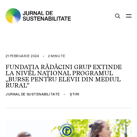
SUSTENABILITATE
ȘTIRI
21 FEBRUARIE 2024
•
2 MINUTE
OPINII
FUNDAȚIA RĂDĂCINI GRUP EXTINDE
LA NIVEL NAȚIONAL PROGRAMUL
ESG
„BURSE PENTRU ELEVII DIN MEDIUL
LEGISLAȚIE
RURAL”
BUNE PRACTICI
JURNAL DE SUSTENABILITATE
•
ȘTIRI
COMPANII SUSTENABILE