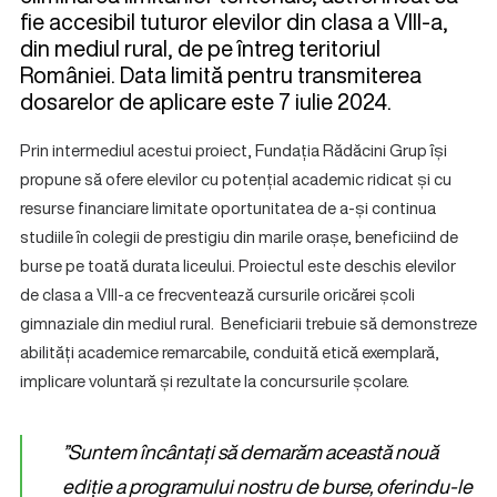
fie accesibil tuturor elevilor din clasa a VIII-a,
din mediul rural, de pe întreg teritoriul
României. Data limită pentru transmiterea
dosarelor de aplicare este 7 iulie 2024.
Prin intermediul acestui proiect, Fundația Rădăcini Grup își
propune să ofere elevilor cu potențial academic ridicat și cu
resurse financiare limitate oportunitatea de a-și continua
studiile în colegii de prestigiu din marile orașe, beneficiind de
burse pe toată durata liceului. Proiectul este deschis elevilor
de clasa a VIII-a ce frecventează cursurile oricărei școli
gimnaziale din mediul rural. Beneficiarii trebuie să demonstreze
abilități academice remarcabile, conduită etică exemplară,
implicare voluntară și rezultate la concursurile școlare.
”Suntem încântați să demarăm această nouă
ediție a programului nostru de burse, oferindu-le