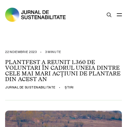
SUSTENABILITATE
ȘTIRI
22 NOIEMBRIE 2023
•
3 MINUTE
OPINII
PLANTFEST A REUNIT 1.360 DE
VOLUNTARI ÎN CADRUL UNEIA DINTRE
ESG
CELE MAI MARI ACȚIUNI DE PLANTARE
LEGISLAȚIE
DIN ACEST AN
BUNE PRACTICI
JURNAL DE SUSTENABILITATE
•
ȘTIRI
COMPANII SUSTENABILE