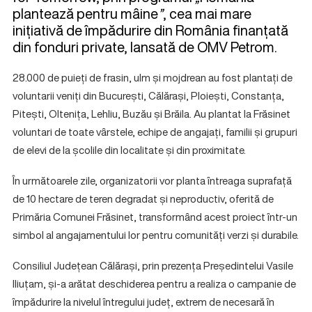
plantează pentru mâine
”
, cea mai mare
inițiativă de împădurire din România finanțată
din fonduri private, lansată de OMV Petrom.
28.000 de puieți de frasin, ulm și mojdrean au fost plantați de
voluntarii veniți din București, Călărași, Ploiești, Constanța,
Pitești, Oltenița, Lehliu, Buzău și Brăila. Au plantat la Frăsinet
voluntari de toate vârstele, echipe de angajați, familii și grupuri
de elevi de la școlile din localitate și din proximitate.
În următoarele zile, organizatorii vor planta întreaga suprafață
de 10 hectare de teren degradat și neproductiv, oferită de
Primăria Comunei Frăsinet, transformând acest proiect într-un
simbol al angajamentului lor pentru comunități verzi și durabile.
Consiliul Județean Călărași, prin prezența Președintelui Vasile
Iliuțam, și-a arătat deschiderea pentru a realiza o campanie de
împădurire la nivelul întregului județ, extrem de necesară în