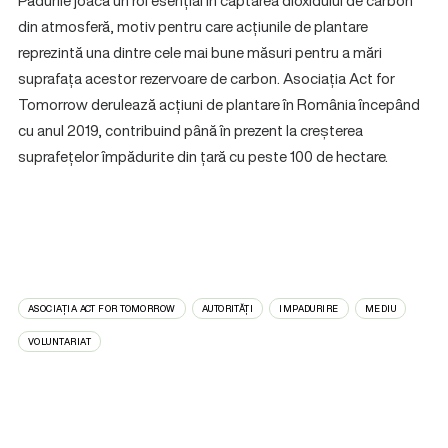
Pădurile joacă un rol esențial în captarea dioxidului de carbon
din atmosferă, motiv pentru care acțiunile de plantare
reprezintă una dintre cele mai bune măsuri pentru a mări
suprafața acestor rezervoare de carbon. Asociația Act for
Tomorrow derulează acțiuni de plantare în România începând
cu anul 2019, contribuind până în prezent la creșterea
suprafețelor împădurite din țară cu peste 100 de hectare.
ASOCIAȚIA ACT FOR TOMORROW
AUTORITĂȚI
IMPADURIRE
MEDIU
VOLUNTARIAT