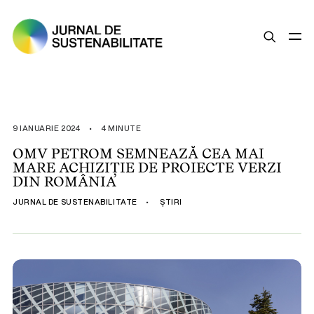
SUSTENABILITATE
ȘTIRI
9 IANUARIE 2024
•
4 MINUTE
OPINII
OMV PETROM SEMNEAZĂ CEA MAI
MARE ACHIZIȚIE DE PROIECTE VERZI
ESG
DIN ROMÂNIA
LEGISLAȚIE
JURNAL DE SUSTENABILITATE
•
ȘTIRI
BUNE PRACTICI
COMPANII SUSTENABILE