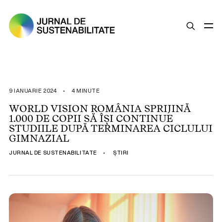
SUSTENABILITATE
ȘTIRI
9 IANUARIE 2024
•
4 MINUTE
OPINII
WORLD VISION ROMÂNIA SPRIJINĂ
1.000 DE COPII SĂ ÎȘI CONTINUE
ESG
STUDIILE DUPĂ TERMINAREA CICLULUI
LEGISLAȚIE
GIMNAZIAL
BUNE PRACTICI
JURNAL DE SUSTENABILITATE
•
ȘTIRI
COMPANII SUSTENABILE