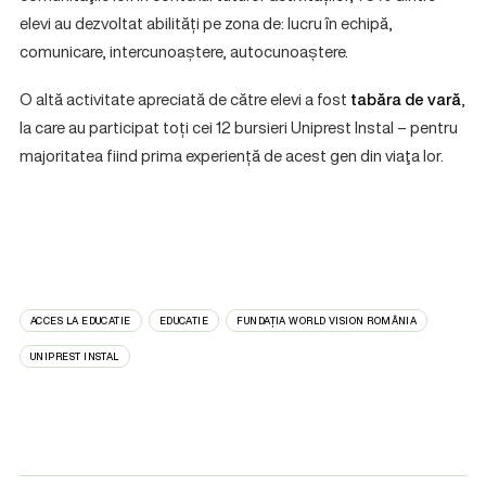
elevi au dezvoltat abilități pe zona de: lucru în echipă,
comunicare, intercunoaștere, autocunoaștere.
O altă activitate apreciată de către elevi a fost
tabăra de vară
,
la care au participat toți cei 12 bursieri Uniprest Instal – pentru
majoritatea fiind prima experiență de acest gen din viaţa lor.
ACCES LA EDUCATIE
EDUCATIE
FUNDAȚIA WORLD VISION ROMÂNIA
UNIPREST INSTAL