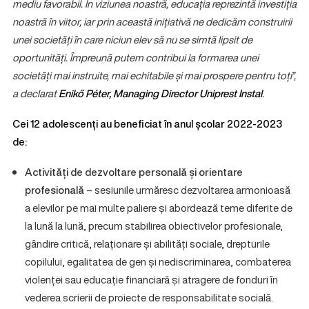
mediu favorabil. În viziunea noastră, educația reprezintă investiția
noastră în viitor, iar prin această inițiativă ne dedicăm construirii
unei societăți în care niciun elev să nu se simtă lipsit de
oportunități. Împreună putem contribui la formarea unei
societăți mai instruite, mai echitabile și mai prospere pentru toți”,
a declarat
Enikő Péter, Managing Director Uniprest Instal
.
Cei 12 adolescenți au beneficiat în anul școlar 2022-2023
de:
Activități de dezvoltare personală și orientare
profesională
– sesiunile urmăresc dezvoltarea armonioasă
a elevilor pe mai multe paliere și abordează teme diferite de
la lună la lună, precum stabilirea obiectivelor profesionale,
gândire critică, relaționare și abilități sociale, drepturile
copilului, egalitatea de gen și nediscriminarea, combaterea
violenței sau educație financiară și atragere de fonduri în
vederea scrierii de proiecte de responsabilitate socială.