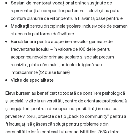
Sesiuni de mentorat vocațional
online susținute de
reprezentanți ai companiilor partenere – elevii și-au putut
contura planurile de viitor pentru a fi avantajoase pentru ei.
Meditații
pentru disciplinele școlare, inclusiv cele de examen
și acces la platforme de învățare
Bursă lunară
pentru acoperirea nevoilor generate de
frecventarea liceului – în valoare de 100 de lei pentru
acoperirea nevoilor primare școlare și sociale precum
rechizite, plata căminului, articole de igienă sau
îmbrăcăminte (12 burse lunare)
Vizite de specialitate
Elevii bursieri au beneficiat totodată de consiliere psihologică
şi socială, vizite la universități, centre de orientare profesională
şi angajatori, pentru a descoperi noi posibilități în ceea ce
privește viitorul, proiecte de tip „back to community” pentru a
fi încurajaţi să găsească soluţii pentru problemele din
comunităţile lor. În contexul tuturor activităților, 75% dintre