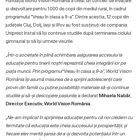
Fundația World Vision România a creat un context de învățare
și dezvoltare pentru 1.000 de copii din mediul rural, în cadrul
programului “Vreau în clasa a 9-a”. Dintre aceștia, 12 copii din
județele Cluj, Dolj, Iași și Ilfov au fost susținuți de compania
Uniprest Instal să își continue studiile după terminarea ciclului
gimnazial și să își urmeze visurile.
„Într-o societate în plină schimbare, asigurarea accesului la
educație pentru tinerii noștri reprezintă cheia integrării lor pe
piața muncii. Prin programul“Vreau în clasa a 9-a”, World Vision
România își asumă misiunea de a sprijini adolescenții care
provin din familii cu puține posibilități materiale să-și continue
studiile și să-și descopere pasiunile,
a declarat
Mihaela Nabăr,
Director Executiv, World Vision România.
„Ne-am implicat în sprijinirea educației pentru că noi credem cu
fermitate că educația este cheia succesului și prosperității, și
fiecare elev merită șansa de a-și dezvolta potențialul într-un