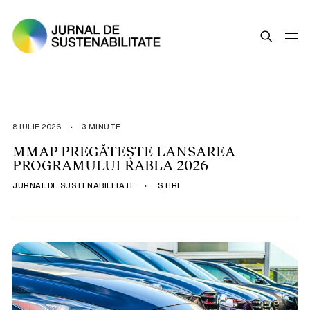
SUSTENABILITATE
ȘTIRI
8 IULIE 2026
•
3 MINUTE
OPINII
MMAP PREGĂTEȘTE LANSAREA
PROGRAMULUI RABLA 2026
ESG
JURNAL DE SUSTENABILITATE
•
ȘTIRI
LEGISLAȚIE
BUNE PRACTICI
COMPANII SUSTENABILE