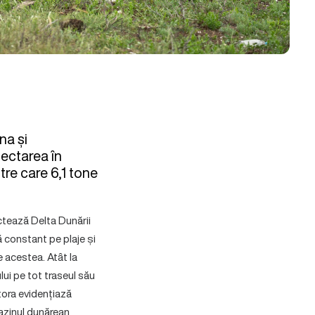
na și
lectarea în
tre care 6,1 tone
ectează Delta Dunării
 constant pe plaje și
e acestea. Atât la
ului pe tot traseul său
tora evidențiază
bazinul dunărean