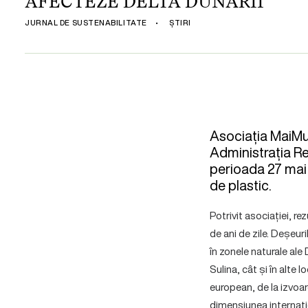
AFECTEZE DELTA DUNĂRII
JURNAL DE SUSTENABILITATE
•
ȘTIRI
Asociația MaiMul
Administrația Re
perioada 27 mai –
de plastic.
Potrivit asociației, r
de ani de zile. Deșeur
în zonele naturale ale 
Sulina, cât și în alte 
european, de la izvoa
dimensiunea internați