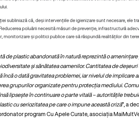
ului.
ei subliniază că, deși intervențiile de igienizare sunt necesare, ele tr
Reducerea poluării necesită măsuri de prevenție, infrastructură adec
 monitorizare și politici publice care să răspundă realităților din tere
tă de plastic abandonată în natură reprezintă o amenințare
iodiversitate și sănătatea oamenilor. Cantitatea de deșeuri
ă încă o dată gravitatea problemei, iar nivelul de implicare al
rea grupurilor organizate pentru protecția mediului. Comun
însă lipsește în continuare o parte vitală – autoritățile trebui
lastic cu seriozitatea pe care o impune această criză
”, a de
rdonator program Cu Apele Curate, asociația MaiMultVe