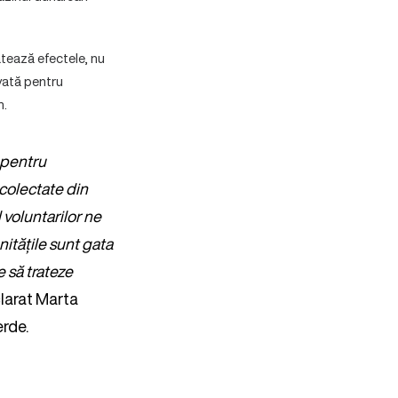
atează efectele, nu
vată pentru
n.
 pentru
 colectate din
 voluntarilor ne
itățile sunt gata
e să trateze
clarat Marta
rde.