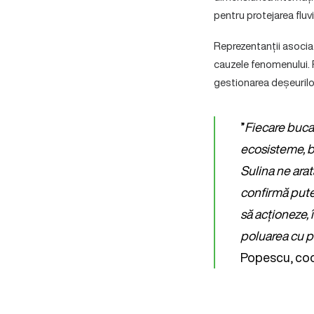
pentru protejarea fluvi
Reprezentanții asociați
cauzele fenomenului. 
gestionarea deșeurilor,
”
Fiecare buca
ecosisteme, b
Sulina ne arat
confirmă pute
să acționeze, 
poluarea cu p
Popescu, coo