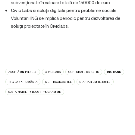
subvenționate în valoare totală de 150.000 de euro.
Civic Labs și soluții digitale pentru probleme sociale
.
Voluntarii ING se implică periodic pentru dezvoltarea de
soluții proiectate în Civiclabs.
ADOPTĂ UN PROIECT
CIVIC LABS
CORPORATE KNIGHTS
ING BANK
ING BANK ROMÂNIA
NEPI ROCKCASTLE
STARTARIUM RE:BUILD
SUSTAINABILITY BOOST PROGRAMME