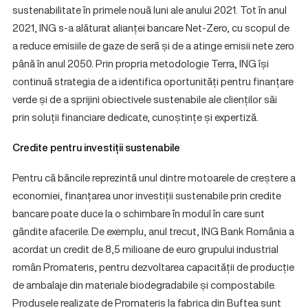
sustenabilitate în primele nouă luni ale anului 2021. Tot în anul
2021, ING s-a alăturat alianței bancare Net-Zero, cu scopul de
a reduce emisiile de gaze de seră și de a atinge emisii nete zero
până în anul 2050. Prin propria metodologie Terra, ING își
continuă strategia de a identifica oportunități pentru finanțare
verde și de a sprijini obiectivele sustenabile ale clienților săi
prin soluții financiare dedicate, cunoștințe și expertiză.
Credite pentru investiții sustenabile
Pentru că băncile reprezintă unul dintre motoarele de creștere a
economiei, finanțarea unor investiții sustenabile prin credite
bancare poate duce la o schimbare în modul în care sunt
gândite afacerile. De exemplu, anul trecut, ING Bank România a
acordat un credit de 8,5 milioane de euro grupului industrial
român Promateris, pentru dezvoltarea capacității de producție
de ambalaje din materiale biodegradabile și compostabile.
Produsele realizate de Promateris la fabrica din Buftea sunt