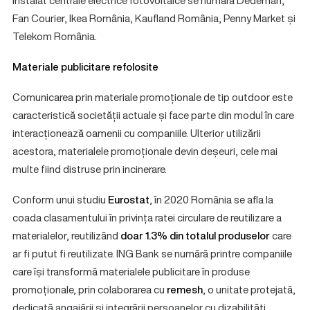
instalat centrale electrice fotovoltaice se numără Dedeman,
Fan Courier, Ikea România, Kaufland România, Penny Market și
Telekom România.
Materiale publicitare refolosite
Comunicarea prin materiale promoționale de tip outdoor este
caracteristică societății actuale și face parte din modul în care
interacționează oamenii cu companiile. Ulterior utilizării
acestora, materialele promoționale devin deșeuri, cele mai
multe fiind distruse prin incinerare.
Conform unui studiu
Eurostat
, în 2020 România se afla la
coada clasamentului în privința ratei circulare de reutilizare a
materialelor, reutilizând
doar 1.3% din totalul produselor
care
ar fi putut fi reutilizate. ING Bank se numără printre companiile
care își transformă materialele publicitare în produse
promoționale, prin colaborarea cu
remesh
, o unitate protejată,
dedicată angajării și integrării persoanelor cu dizabilități.