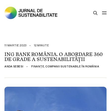
SUSTENABILITATE
ȘTIRI
11 MARTIE 2023
•
12 MINUTE
OPINII
ING BANK ROMÂNIA. O ABORDARE 360
DE GRADE A SUSTENABILITĂȚII
ESG
ANDA SEBESI
•
FINANȚE
,
COMPANII SUSTENABILE ÎN ROMÂNIA
LEGISLAȚIE
BUNE PRACTICI
COMPANII SUSTENABILE