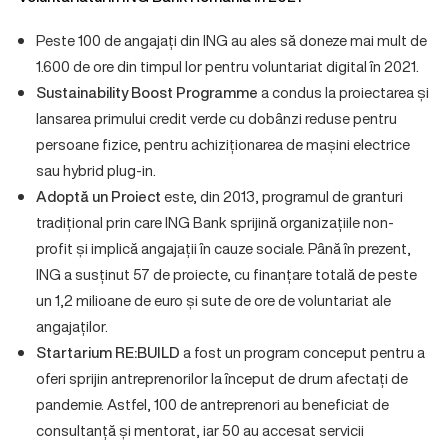
Peste 100 de angajați din ING au ales să doneze mai mult de
1.600 de ore din timpul lor pentru voluntariat digital în 2021.
Sustainability Boost Programme
a condus la proiectarea și
lansarea primului credit verde cu dobânzi reduse pentru
persoane fizice, pentru achiziționarea de mașini electrice
sau hybrid plug-in.
Adoptă un Proiect
este, din 2013, programul de granturi
tradițional prin care ING Bank sprijină organizațiile non-
profit și implică angajații în cauze sociale. Până în prezent,
ING a susținut 57 de proiecte, cu finanțare totală de peste
un 1,2 milioane de euro și sute de ore de voluntariat ale
angajaților.
Startarium RE:BUILD
a fost un program conceput pentru a
oferi sprijin antreprenorilor la început de drum afectați de
pandemie. Astfel, 100 de antreprenori au beneficiat de
consultanță și mentorat, iar 50 au accesat servicii