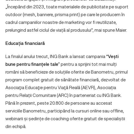
„Începând din 2023, toate materialele de publicitate pe suport
outdoor (mesh, bannere, prisma print) pe care le producem în
cadrul campaniilor noastre de marketing vor fi reutilizate,
prelungind astfel ciclul de viață al produsului“, mai spune Maier.
Educația financiară
La finalul anului trecut, ING Bank a lansat campania
“Vești
bune pentru finanțele tale”
pentru a sprijini tot mai mulți
români să beneficieze de soluțiile oferite de Banometru, primul
program complet gratuit de sănătate financiară, dezvoltat de
Asociaţia Educaţie pentru Viaţă Reală (AEVR), Asociația
pentru Relații Comunitare (ARC) în parteneriat cu ING Bank.
Până în prezent, peste 20.800 de persoane au accesat
serviciile Banometru, participând la cursuri online sau offline,
webinarii și ședințe de coaching oferite gratuit de specialiștii
din echipă.