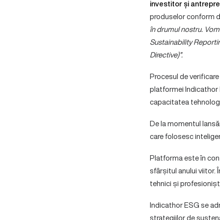
investitor și antrepr
produselor conform dir
în drumul nostru. Vom
Sustainability Report
Directive)”.
Procesul de verificare 
platformei Indicatho
capacitatea tehnologic
De la momentul lansăr
care folosesc intelige
Platforma este în cont
sfârșitul anului viito
tehnici și profesionișt
Indicathor ESG se adr
strategiilor de susten