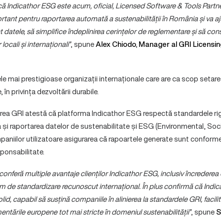
ă Indicathor ESG este acum, oficial, Licensed Software & Tools Partne
rtant pentru raportarea automată a sustenabilității în România și va a
 datele, să simplifice îndeplinirea cerințelor de reglementare și să con
locali și internaționali”
, spune
Alex Chiodo, Manager al GRI Licensi
le mai prestigioase organizații internaționale care are ca scop seta
 în privința dezvoltării durabile.
icarea GRI atestă că platforma Indicathor ESG respectă standardele 
 și raportarea datelor de sustenabilitate și ESG (Environmental, Soc
paniilor utilizatoare asigurarea că rapoartele generate sunt conforme
ponsabilitate.
conferă multiple avantaje clienților Indicathor ESG, inclusiv încrederea
m de standardizare recunoscut internațional. În plus confirmă că Indi
id, capabil să susțină companiile în alinierea la standardele GRI, facili
ntările europene tot mai stricte în domeniul sustenabilității”
, spune
S