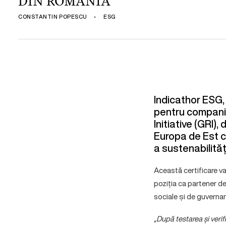
DIN ROMÂNIA
CONSTANTIN POPESCU
•
ESG
Indicathor ESG,
pentru companii,
Initiative (GRI)
Europa de Est c
a sustenabilități
Această certificare va
poziția ca partener d
sociale și de guverna
„După testarea și verif