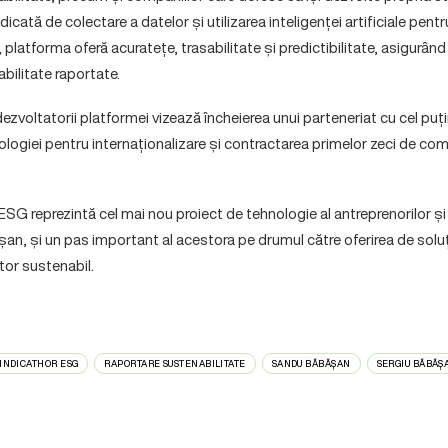
dicată de colectare a datelor și utilizarea inteligenței artificiale pentr
 platforma oferă acuratețe, trasabilitate și predictibilitate, asigurând
abilitate raportate.
 dezvoltatorii platformei vizează încheierea unui parteneriat cu cel puț
ologiei pentru internaționalizare și contractarea primelor zeci de com
SG reprezintă cel mai nou proiect de tehnologie al antreprenorilor și in
n, și un pas important al acestora pe drumul către oferirea de soluți
itor sustenabil.
INDICATHOR ESG
RAPORTARE SUSTENABILITATE
SANDU BĂBĂȘAN
SERGIU BĂBĂȘ