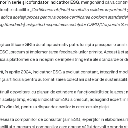
enor în serie și cofondator Indicathor ESG
, menționând că va contin
ecției stabilite.
„Certificarea obținută ne oferă o validare importantă 
 aplica același proces pentru a obține certificarea conform standard
ing Standards), asigurând respectarea cerințelor CSRD (Corporate Sust
și certificare GRI a durat aproximativ patru luni și a presupus o analiz
r ESG, precum și implementarea feedback-urilor primite. Această et
ă a platformei de a îndeplini cerințele stringente ale standardelor de
ii, în aprilie 2024, Indicathor ESG a evoluat constant, integrând mod
nța artificială pentru automatizarea colectării datelor de sustenabilit
inuă dezvoltare, cu planuri de extindere a funcționalităților, la aces
r. În același timp, echipa Indicathor ESG a crescut, adăugând experți în
i în vânzări, pentru a răspunde nevoilor în creștere ale pieței.
esează companiilor de consultanță în ESG, experților în elaborarea r
abilitate, precum și companiilor care doresc să își dezvolte propria st