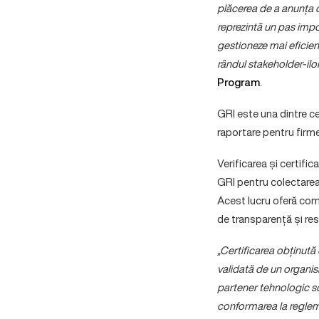
plăcerea de a anunța c
reprezintă un pas impo
gestioneze mai eficient
rândul stakeholder-ilor 
Program
.
GRI este una dintre ce
raportare pentru firme,
Verificarea și certif
GRI pentru colectarea
Acest lucru oferă com
de transparență și res
„Certificarea obținută 
validată de un organis
partener tehnologic sol
conformarea la regleme