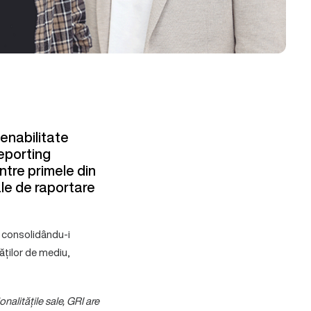
enabilitate
Reporting
intre primele din
le de raportare
, consolidându-i
ăților de mediu,
nalitățile sale, GRI are