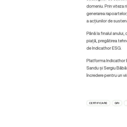
domeniu. Prin viteza ri
generarea rapoartelor,
a acțiunilor de susten
Până la finalul anului,
piață, pregătirea tehn
de Indicathor ESG.
Platforma Indicathor E
Sandu și Sergiu Băbășa
încredere pentru un vi
CERTIFICARE
GRI