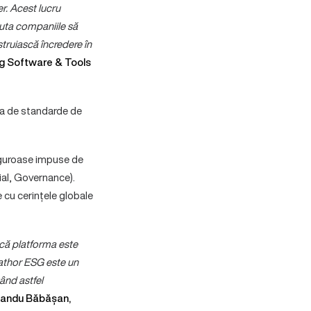
r. Acest lucru
juta companiile să
struiască încredere în
ng Software & Tools
rea de standarde de
riguroase impuse de
ial, Governance).
 cu cerințele globale
 că platforma este
cathor ESG este un
tând astfel
andu Băbășan,