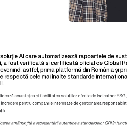
 soluție AI care automatizează rapoartele de sust
 a fost verificată și certificată oficial de Global 
, devenind, astfel, prima platformă din România și pr
e respectă cele mai înalte standarde internaționa
i.
lidează acuratețea și fiabilitatea soluțiilor oferite de Indicathor ESG
e încredere pentru companiile interesate de gestionarea responsabilit
nță.
icarea amănunțită a reprezentării autentice a standardelor GRI în funcțio