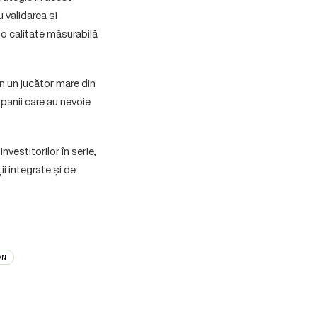
u validarea și
 o calitate măsurabilă
in un jucător mare din
panii care au nevoie
vestitorilor în serie,
i integrate și de
AN