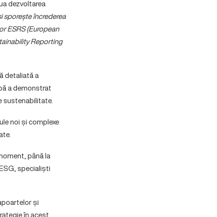
ua dezvoltarea
și sporește încrederea
elor ESRS (European
ainability Reporting
ă detaliată a
apă a demonstrat
 sustenabilitate.
ule noi și complexe
ate.
t moment, până la
 ESG, specialiști
apoartelor și
rategie în acest