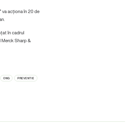
 va acționa în 20 de
an.
țat în cadrul
al Merck Sharp &
ONG
PREVENTIE