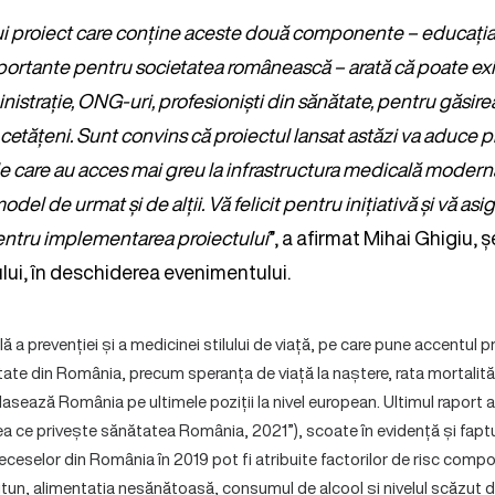
i proiect care conține aceste două componente – educația 
ortante pentru societatea românească – arată că poate exi
inistrație, ONG-uri, profesioniști din sănătate, pentru găsir
 cetățeni. Sunt convins că proiectul lansat astăzi va aduce p
le care au acces mai greu la infrastructura medicală modernă
del de urmat și de alții. Vă felicit pentru inițiativă și vă asig
entru implementarea proiectului
”, a afirmat Mihai Ghigiu, 
lui, în deschiderea evenimentului.
ă a prevenției și a medicinei stilului de viață, pe care pune accentul p
tate din România, precum speranța de viață la naștere, rata mortalități
clasează România pe ultimele poziții la nivel european. Ultimul raport
ceea ce privește sănătatea România, 2021”), scoate în evidență și fap
eceselor din România în 2019 pot fi atribuite factorilor de risc comp
un, alimentația nesănătoasă, consumul de alcool și nivelul scăzut de 