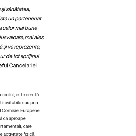
și sănătatea,
sta un parteneriat
ea celor mai bune
lusvaloare, mai ales
 și va reprezenta,
ur de tot sprijinul
șeful Cancelariei
roiectul, este cerută
i evitabile sau prin
 al Comisiei Europene
tul că aproape
ortamentali, care
activitate fizică.