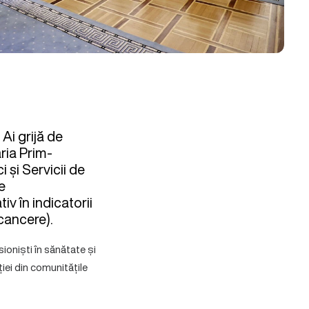
i grijă de
ria Prim-
 și Servicii de
e
v în indicatorii
cancere).
sioniști în sănătate și
ției din comunitățile