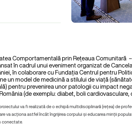
tatea Comportamentală prin Rețeaua Comunitară – A
lansat în cadrul unui eveniment organizat de Cancela
iei, în colaborare cu Fundația Centrul pentru Politici
e un model de medicină a stilului de viață (sănătat
 pentru prevenirea unor patologii cu impact negati
România (de exemplu: diabet, boli cardiovasculare, 
roiectului va fi realizată de o echipă multidisciplinară (rețea) de profe
re va acționa astfel încât îngrijirea corpului și educarea minții popula
s conectate.