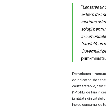
”
Lansarea unu
extrem de imp
real între adm
soluții pentru
în comunități
totodată, un mo
Guvernului p
prim-ministru
Dezvoltarea structural
de indicatorii de sănă
cauze tratabile, care 
(”Profilul de țară în 
jumătate din totalul d
includ consumul de tut