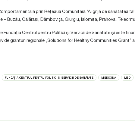
omportamentală prin Rețeaua Comunitară ”Ai grijă de sănătatea ta!”
țe – Buzău, Călărași, Dâmbovița, Giurgiu, Ialomița, Prahova, Teleorm
e Fundația Centrul pentru Politici și Servicii de Sănătate și este finan
v de granturi regionale „Solutions for Healthy Communities Grant” 
FUNDAȚIA CENTRUL PENTRU POLITICI ȘI SERVICII DE SĂNĂTATE
MEDICINA
MSD