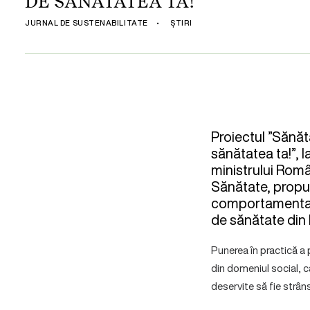
DE SĂNĂTATEA TA!”
JURNAL DE SUSTENABILITATE
•
ȘTIRI
Proiectul ”Sănă
sănătatea ta!”, 
ministrului Român
Sănătate, propun
comportamentală)
de sănătate din 
Punerea în practică a p
din domeniul social, ca
deservite să fie strân