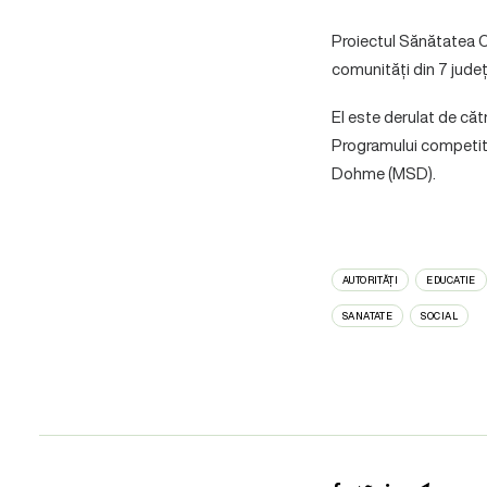
Proiectul Sănătatea C
comunități din 7 jude
El este derulat de cătr
Programului competiti
Dohme (MSD).
AUTORITĂȚI
EDUCATIE
SANATATE
SOCIAL