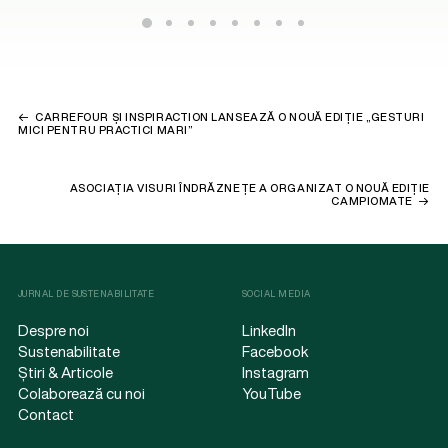
CARREFOUR ȘI INSPIRACTION LANSEAZĂ O NOUĂ EDIȚIE „GESTURI
MICI PENTRU PRACTICI MARI”
ASOCIAȚIA VISURI ÎNDRĂZNEȚE A ORGANIZAT O NOUĂ EDIȚIE
CAMPIOMATE
JURNAL DE SUSTENABILITATE
SOCIAL MEDIA
Despre noi
LinkedIn
Sustenabilitate
Facebook
Știri & Articole
Instagram
Colaborează cu noi
YouTube
Contact