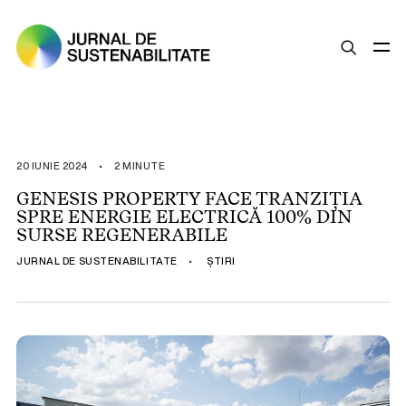
SUSTENABILITATE
ȘTIRI
20 IUNIE 2024
•
2 MINUTE
OPINII
GENESIS PROPERTY FACE TRANZIȚIA
SPRE ENERGIE ELECTRICĂ 100% DIN
ESG
SURSE REGENERABILE
LEGISLAȚIE
JURNAL DE SUSTENABILITATE
•
ȘTIRI
BUNE PRACTICI
COMPANII SUSTENABILE