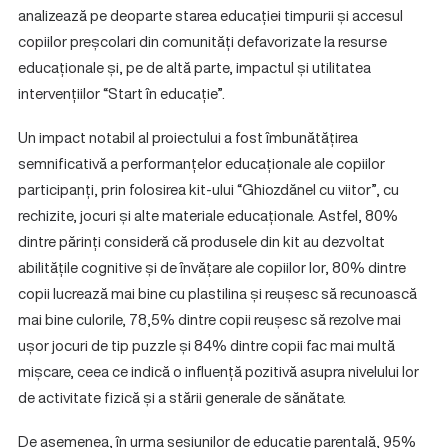
analizează pe deoparte starea educației timpurii și accesul
copiilor preșcolari din comunități defavorizate la resurse
educaționale și, pe de altă parte, impactul și utilitatea
intervențiilor “Start în educație”.
Un impact notabil al proiectului a fost îmbunătățirea
semnificativă a performanțelor educaționale ale copiilor
participanți, prin folosirea kit-ului “Ghiozdănel cu viitor”, cu
rechizite, jocuri și alte materiale educaționale. Astfel, 80%
dintre părinți consideră că produsele din kit au dezvoltat
abilitățile cognitive și de învățare ale copiilor lor, 80% dintre
copii lucrează mai bine cu plastilina și reușesc să recunoască
mai bine culorile, 78,5% dintre copii reușesc să rezolve mai
ușor jocuri de tip puzzle și 84% dintre copii fac mai multă
mișcare, ceea ce indică o influență pozitivă asupra nivelului lor
de activitate fizică și a stării generale de sănătate.
De asemenea, în urma sesiunilor de educație parentală, 95%