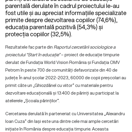
parentală derulate în cadrul proiectului le-au
fost utile și au apreciat informațiile specializate
primite despre dezvoltarea copiilor (74,6%),
educația parentală pozitivă (54,3%) și
protecția copiilor (32,5%).
Rezultatele fac parte din
Raportul cercetării sociologice a
proiectului “Start în educație”
– proiect de educație timpurie
derulat de Fundația World Vision România și Fundația OMV
Petrom în peste 700 de comunități defavorizate din 40 de
județe. În anul școlar 2022-2023, 60.000 de copii preșcolari au
primit câte un „Ghiozdănel cu viitor” cu materiale pentru
dezvoltare educațională și 13.400 de părinți au participat la
atelierele „Școala părinților”.
Cercetarea derulată în parteneriat cu Universitatea „Alexandru
Ioan Cuza” din Iași este una dintre cele mai ample cercetări
inițiate în România despre educația timpurie. Aceasta