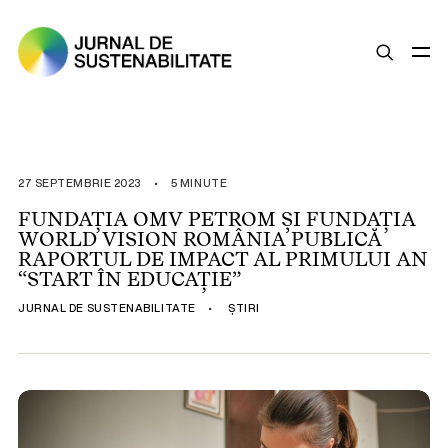
SUSTENABILITATE
ȘTIRI
27 SEPTEMBRIE 2023
•
5 MINUTE
OPINII
FUNDAȚIA OMV PETROM ȘI FUNDAȚIA
WORLD VISION ROMÂNIA PUBLICĂ
ESG
RAPORTUL DE IMPACT AL PRIMULUI AN
LEGISLAȚIE
“START ÎN EDUCAȚIE”
BUNE PRACTICI
JURNAL DE SUSTENABILITATE
•
ȘTIRI
COMPANII SUSTENABILE