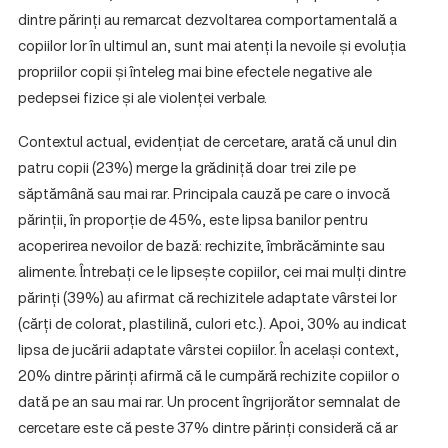
dintre părinți au remarcat dezvoltarea comportamentală a
copiilor lor în ultimul an, sunt mai atenți la nevoile și evoluția
propriilor copii și înteleg mai bine efectele negative ale
pedepsei fizice și ale violenței verbale.
Contextul actual, evidențiat de cercetare, arată că unul din
patru copii (23%) merge la grădiniță doar trei zile pe
săptămână sau mai rar. Principala cauză pe care o invocă
părinții, în proporție de 45%, este lipsa banilor pentru
acoperirea nevoilor de bază: rechizite, îmbrăcăminte sau
alimente. Întrebați ce le lipsește copiilor, cei mai mulți dintre
părinți (39%) au afirmat că rechizitele adaptate vârstei lor
(cărți de colorat, plastilină, culori etc.). Apoi, 30% au indicat
lipsa de jucării adaptate vârstei copiilor. În același context,
20% dintre părinți afirmă că le cumpără rechizite copiilor o
dată pe an sau mai rar. Un procent îngrijorător semnalat de
cercetare este că peste 37% dintre părinți consideră că ar