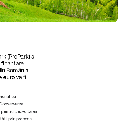
rk (ProPark) și
 finanțare
 din România.
e euro
va fi
neriat cu
 Conservarea
i pentru Dezvoltarea
tății prin procese