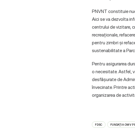
PNVNT constituie nucle
Aici se va dezvolta inf
centrului de vizitare, 
recreaționale, refacer
pentru zimbri și refac
sustenabilitate a Parcu
Pentru asigurarea dura
o necesitate. Astfel, v
desfășurate de Admini
învecinate. Printre ac
organizarea de activi
FDSC
FUNDAȚIA OMV 