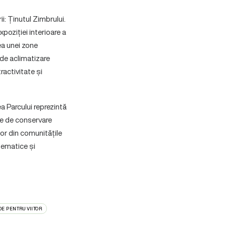
i: Ținutul Zimbrului.
xpoziției interioare a
rea unei zone
 de aclimatizare
ractivitate și
ea Parcului reprezintă
ele de conservare
or din comunitățile
 tematice și
E PENTRU VIITOR