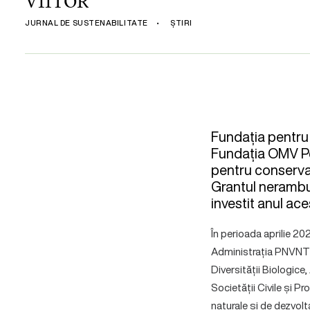
VIITOR“
JURNAL DE SUSTENABILITATE
•
ȘTIRI
Fundația pentru 
Fundația OMV Pe
pentru conservar
Grantul nerambur
investit anul ace
În perioada aprilie 2
Administrația PNVNT, 
Diversității Biologice
Societății Civile și P
naturale și de dezvolt