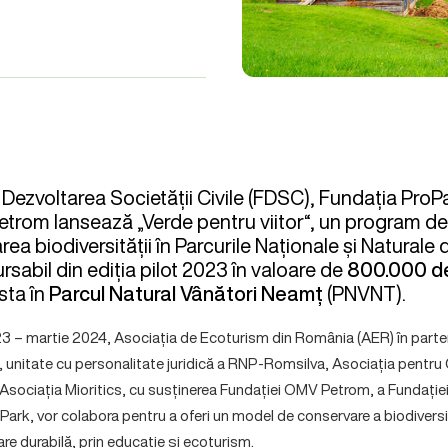
Dezvoltarea Societății Civile (FDSC), Fundația ProPa
trom lansează „Verde pentru viitor“, un program de
ea biodiversității în Parcurile Naționale și Naturale
sabil din ediția pilot 2023 în valoare de
800.000 d
sta în
Parcul Natural Vânători Neamț
(PNVNT).
023 – martie 2024, Asociația de Ecoturism din România (AER) în parte
unitate cu personalitate juridică a RNP-Romsilva, Asociația pentru
, Asociația Mioritics, cu susținerea Fundației OMV Petrom, a Fundație
roPark, vor colabora pentru a oferi un model de conservare a biodiversi
are durabilă, prin educație și ecoturism.