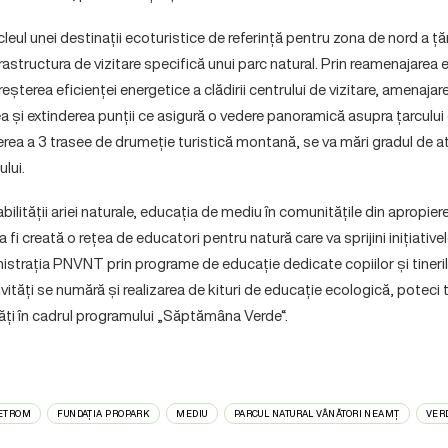
ul unei destinații ecoturistice de referință pentru zona de nord a țări
rastructura de vizitare specifică unui parc natural. Prin reamenajarea e
creșterea eficienței energetice a clădirii centrului de vizitare, amenaja
ea și extinderea punții ce asigură o vedere panoramică asupra țarcului
erea a 3 trasee de drumeție turistică montană, se va mări gradul de at
lui.
bilității ariei naturale, educația de mediu în comunitățile din apropier
a fi creată o rețea de educatori pentru natură care va sprijini inițiativ
strația PNVNT prin programe de educație dedicate copiilor și tineril
tivități se numără și realizarea de kituri de educație ecologică, poteci
tăți în cadrul programului „Săptămâna Verde“.
PETROM
FUNDAȚIA PROPARK
MEDIU
PARCUL NATURAL VÂNĂTORI NEAMȚ
VERD