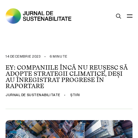
SUSTENABILITATE
ȘTIRI
14 DECEMBRIE 2023
•
6 MINUTE
OPINII
EY: COMPANIILE ÎNCĂ NU REUȘESC SĂ
ADOPTE STRATEGII CLIMATICE, DEȘI
ESG
AU ÎNREGISTRAT PROGRESE ÎN
LEGISLAȚIE
RAPORTARE
BUNE PRACTICI
JURNAL DE SUSTENABILITATE
•
ȘTIRI
COMPANII SUSTENABILE