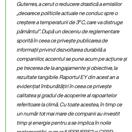
Guterres, a cerut o reducere drastică a emisiilor
„deoarece politicile actuale ne conduc spre o
o
creștere a temperaturii de 3
C, care va distruge
pământul”. După un deceniu de reglementare
sporită în ceea ce privește publicarea de
informații privind dezvoltarea durabilă a
companiilor, accentul se pune acum pe acțiune și
pe trecerea de la angajamente și obiective, la
rezultate tangibile. Raportul EY din acest an a
evidențiat îmbunătățiri în ceea ce privește
calitatea și gradul de acoperire al rapoartelor
referitoare la climă. Cu toate acestea, în timp ce
un număr tot mai mare de companii au investit
timp și energie pentru a se implica în noile
reglementări, cum ar fi ISSB IFRS2 și CSRD