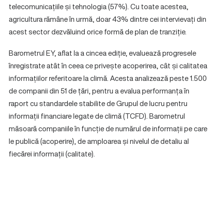
telecomunicațiile și tehnologia (57%). Cu toate acestea,
agricultura rămâne în urmă, doar 43% dintre cei intervievați din
acest sector dezvăluind orice formă de plan de tranziție.
Barometrul EY, aflat la a cincea ediție, evaluează progresele
înregistrate atât în ceea ce privește acoperirea, cât și calitatea
informațiilor referitoare la climă. Acesta analizează peste 1.500
de companii din 51 de țări, pentru a evalua performanța în
raport cu standardele stabilite de Grupul de lucru pentru
informații financiare legate de climă (TCFD). Barometrul
măsoară companiile în funcție de numărul de informații pe care
le publică (acoperire), de amploarea și nivelul de detaliu al
fiecărei informații (calitate).