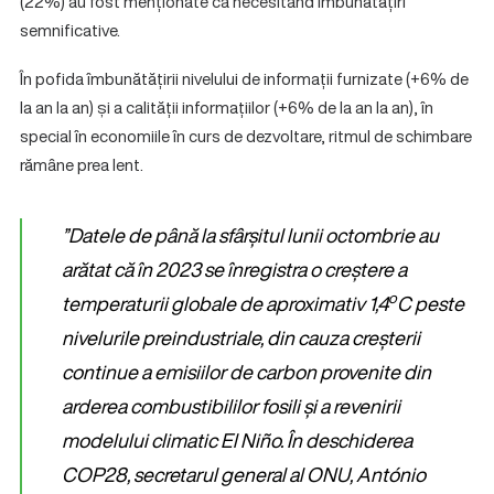
(22%) au fost menționate ca necesitând îmbunătățiri
semnificative.
În pofida îmbunătățirii nivelului de informații furnizate (+6% de
la an la an) și a calității informațiilor (+6% de la an la an), în
special în economiile în curs de dezvoltare, ritmul de schimbare
rămâne prea lent.
”Datele de până la sfârșitul lunii octombrie au
arătat că în 2023 se înregistra o creștere a
o
temperaturii globale de aproximativ 1,4
C peste
nivelurile preindustriale, din cauza creșterii
continue a emisiilor de carbon provenite din
arderea combustibililor fosili și a revenirii
modelului climatic El Niño. În deschiderea
COP28, secretarul general al ONU, António