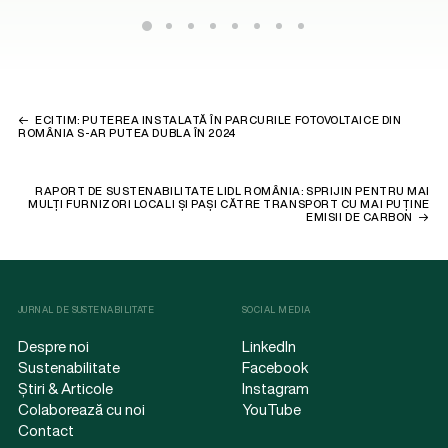
ECITIM: PUTEREA INSTALATĂ ÎN PARCURILE FOTOVOLTAICE DIN
ROMÂNIA S-AR PUTEA DUBLA ÎN 2024
RAPORT DE SUSTENABILITATE LIDL ROMÂNIA: SPRIJIN PENTRU MAI
MULȚI FURNIZORI LOCALI ȘI PAȘI CĂTRE TRANSPORT CU MAI PUȚINE
EMISII DE CARBON
JURNAL DE SUSTENABILITATE
SOCIAL MEDIA
Despre noi
LinkedIn
Sustenabilitate
Facebook
Știri & Articole
Instagram
Colaborează cu noi
YouTube
Contact