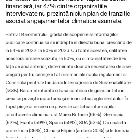
financiară, iar 47% dintre organizațiile
intervievate nu prezintă niciun plan de tranziție
asociat angajamentelor climatice asumate.
Potrivit Barometrului, gradul de acoperire al informațiilor
publicate continuă să se îndrepte în direcția bună, crescând de
la 84% în 2022, la 90% în 2023. Cu toate acestea, calitatea
acestora rămâne scăzută, la 50%, cu o îmbunătățire de 6%
faţă de anul anterior, determinată doar de necesitatea de a se
pregăti pentru cerințele tot mai mari ale noului regulament al
Consiliului pentru Standarde Internaționale de Sustenabilitate
(ISSB). Barometrul arată o lipsă continuă de granularitate în
ceea ce privește raportarea și eficacitatea reglementărilor. În
topul piețelor în ceea ce privește calitatea informațiilor
referitoare la climă au fost Marea Britanie (66%), Germania
(62%), Franța (59%), Spania (59%), SUA (52%). De cealaltă
parte, India (36%), China și Filipine (ambele 30%) și Indonezia