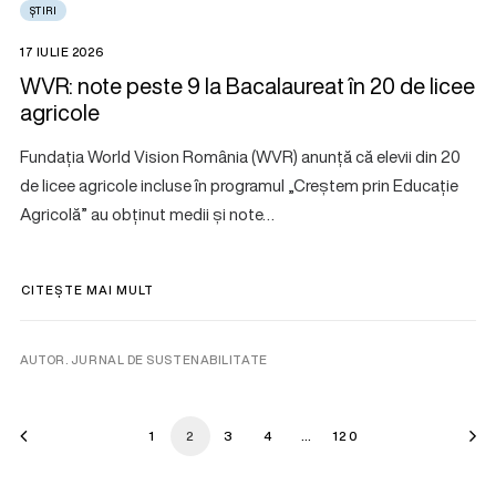
ȘTIRI
17 IULIE 2026
WVR: note peste 9 la Bacalaureat în 20 de licee
agricole
Fundația World Vision România (WVR) anunță că elevii din 20
de licee agricole incluse în programul „Creștem prin Educație
Agricolă” au obținut medii și note…
CITEȘTE MAI MULT
AUTOR. JURNAL DE SUSTENABILITATE
1
2
3
4
…
120