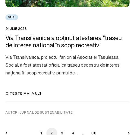
ȘTIRI
9 IULIE 2026
Via Transilvanica a obținut atestarea ”traseu
de interes național în scop recreativ”
Via Transilvanica, proiectul fanion al Asociației Tășuleasa
Social, a fost atestat oficial ca traseu pedestru de interes
național în scop recreativ, primul de…
CITEȘTE MAI MULT
AUTOR. JURNAL DE SUSTENABILITATE
1
2
3
4
…
88