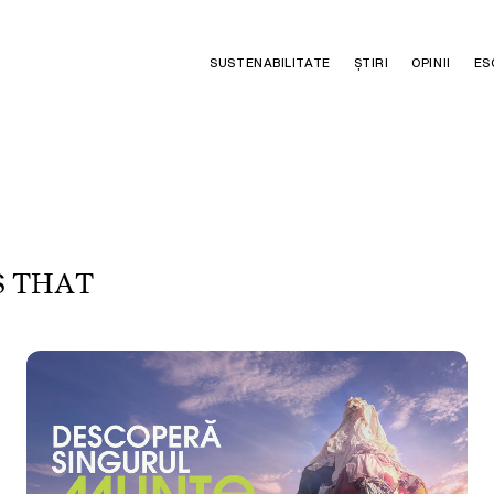
SUSTENABILITATE
ȘTIRI
OPINII
ES
S
T
H
A
T