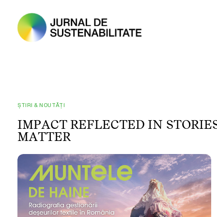
ȘTIRI & NOUTĂȚI
I
M
P
A
C
T
R
E
F
L
E
C
T
E
D
I
N
S
T
O
R
I
E
M
A
T
T
E
R