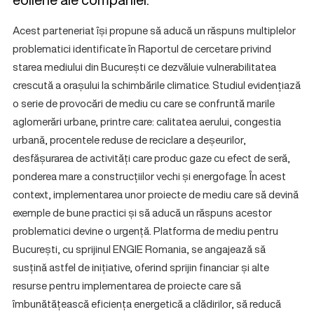
Acest parteneriat își propune să aducă un răspuns multiplelor
problematici identificate în Raportul de cercetare privind
starea mediului din București ce dezvăluie vulnerabilitatea
crescută a orașului la schimbările climatice. Studiul evidențiază
o serie de provocări de mediu cu care se confruntă marile
aglomerări urbane, printre care: calitatea aerului, congestia
urbană, procentele reduse de reciclare a deșeurilor,
desfășurarea de activități care produc gaze cu efect de seră,
ponderea mare a construcțiilor vechi și energofage. În acest
context, implementarea unor proiecte de mediu care să devină
exemple de bune practici și să aducă un răspuns acestor
problematici devine o urgență. Platforma de mediu pentru
București, cu sprijinul ENGIE Romania, se angajează să
susțină astfel de inițiative, oferind sprijin financiar și alte
resurse pentru implementarea de proiecte care să
îmbunătățească eficiența energetică a clădirilor, să reducă