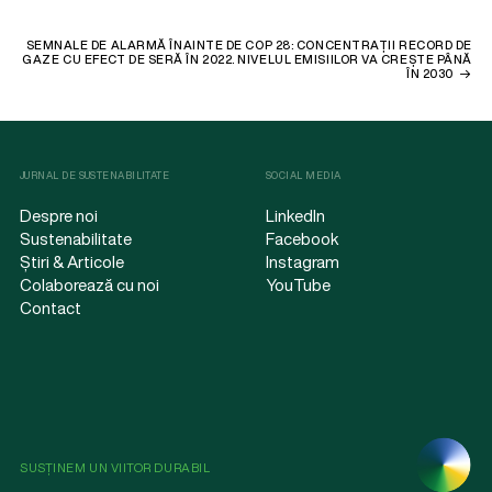
SEMNALE DE ALARMĂ ÎNAINTE DE COP 28: CONCENTRAȚII RECORD DE
GAZE CU EFECT DE SERĂ ÎN 2022. NIVELUL EMISIILOR VA CREȘTE PÂNĂ
ÎN 2030
JURNAL DE SUSTENABILITATE
SOCIAL MEDIA
Despre noi
LinkedIn
Sustenabilitate
Facebook
Știri & Articole
Instagram
Colaborează cu noi
YouTube
Contact
SUSȚINEM UN VIITOR DURABIL