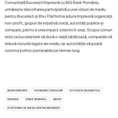
Comunitară București împreună cu ING Bank România,
urmărește dezvoltarea participativă a unei viziuni de mediu
pentru București și Ilfov. Platforma aduce împreună organizații
non-profit, grupuri de inițiativă civică, autorități publice și
companii, pentru a crea impact colectiv în oraș. Scopul comun
este ca bucureștenii să ducă o viață sănătoasă, companiile să
reducă riscurile legate de mediu, iar autoritățile să poată
construi politici sustenabile pe termen lung.
BIODIVERSITATE
ECONOMIE CIRCULARĂ
EFICIENTA ENERGETICA
ENERGIE
ENGIE ROMANIA
MEDIU
PLATFORMA DE MEDIU PENTRU BUCUREȘTI