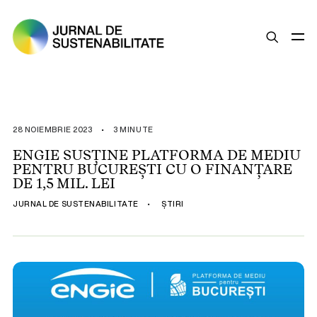
SUSTENABILITATE
ȘTIRI
28 NOIEMBRIE 2023
•
3 MINUTE
OPINII
ENGIE SUSȚINE PLATFORMA DE MEDIU
PENTRU BUCUREȘTI CU O FINANȚARE
ESG
DE 1,5 MIL. LEI
LEGISLAȚIE
JURNAL DE SUSTENABILITATE
•
ȘTIRI
BUNE PRACTICI
COMPANII SUSTENABILE