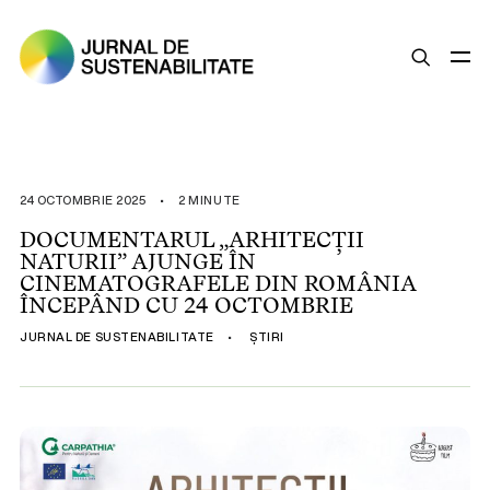
SUSTENABILITATE
ȘTIRI
24 OCTOMBRIE 2025
•
2 MINUTE
OPINII
DOCUMENTARUL „ARHITECȚII
NATURII” AJUNGE ÎN
ESG
CINEMATOGRAFELE DIN ROMÂNIA
LEGISLAȚIE
ÎNCEPÂND CU 24 OCTOMBRIE
BUNE PRACTICI
JURNAL DE SUSTENABILITATE
•
ȘTIRI
COMPANII SUSTENABILE