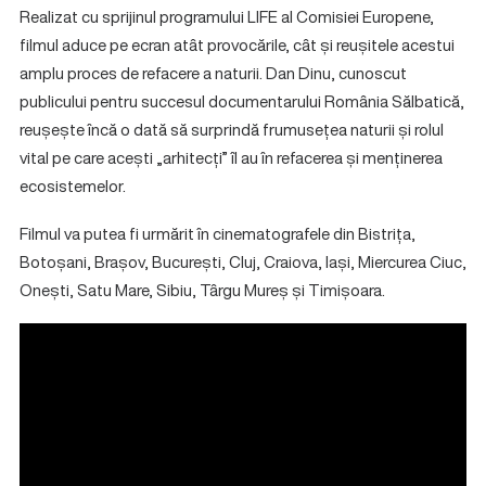
Realizat cu sprijinul programului LIFE al Comisiei Europene,
filmul aduce pe ecran atât provocările, cât și reușitele acestui
amplu proces de refacere a naturii. Dan Dinu, cunoscut
publicului pentru succesul documentarului România Sălbatică,
reușește încă o dată să surprindă frumusețea naturii și rolul
vital pe care acești „arhitecți” îl au în refacerea și menținerea
ecosistemelor.
Filmul va putea fi urmărit în cinematografele din Bistrița,
Botoșani, Brașov, București, Cluj, Craiova, Iași, Miercurea Ciuc,
Onești, Satu Mare, Sibiu, Târgu Mureș și Timișoara.