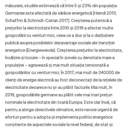
măsurare, studiile estimează că între 5 și 23% din populația
Germaniei este afectată de sărăcie energetică (Heindl 2013;
Schaffrin & Schmidt-Catran 2017). Creșterea puternică a
prețurilor la electricitate între 2010 și 2018 a afectat multe
gospodării cu venituri mici, ceea ce a dus și la o dezbatere
publică asupra posibilelor dezavantaje sociale ale tranziției
energetice (Energiewende). Creșterea prețurilor la electricitate,
încălzire și locuire – în special în zonele cu densitate mare a
populației – agravează și mai mult situația tensionată a
gospodăriilor cu venituri mici. În 2017, mai mult de 340.000 de
clienți de energie electrică au fost deconectați de la rețelele de
electricitate deoarece nu și-au plătit facturile. Mai mult, în
2019, gospodăriile germane au plătit cele mai mari prețuri
nominale la electricitate din toată Europa. Este clar însă, că
pentru a atinge obiectivele climatice, este nevoie urgentă de
eforturi pentru a adopta și implementa politici energetice
conștiente de aspectele sociale la nivel federal, de stat și