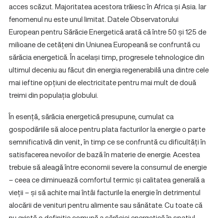
acces scăzut. Majoritatea acestora trăiesc în Africa și Asia. Iar
fenomenul nu este unul limitat. Datele Observatorului
European pentru Sărăcie Energetică arată că între 50 și 125 de
milioane de cetățeni din Uniunea Europeană se confruntă cu
sărăcia energetică. În același timp, progresele tehnologice din
ultimul deceniu au făcut din energia regenerabilă una dintre cele
mai ieftine opțiuni de electricitate pentru mai mult de două
treimi din populația globului.
În esență, sărăcia energetică presupune, cumulat ca
gospodăriile să aloce pentru plata facturilor la energie o parte
semnificativă din venit, în timp ce se confruntă cu dificultăți în
satisfacerea nevoilor de bază în materie de energie. Acestea
trebuie să aleagă între economii severe la consumul de energie
– ceea ce diminuează comfortul termic și calitatea generală a
vieții – și să achite mai întâi facturile la energie în detrimentul
alocării de venituri pentru alimente sau sănătate. Cu toate că
nu există o definiție comună a sărăciei energetică în spațiul