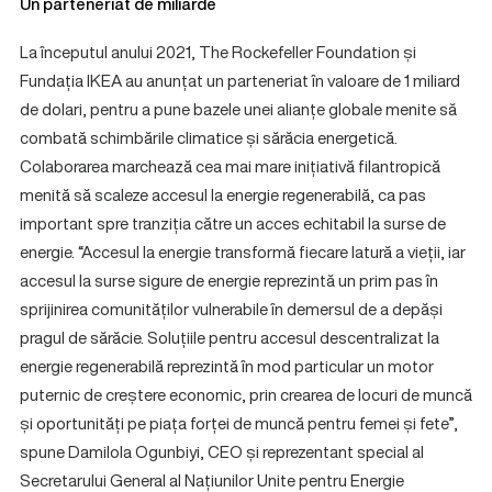
Un parteneriat de miliarde
La începutul anului 2021, The Rockefeller Foundation și
Fundația IKEA au anunțat un parteneriat în valoare de 1 miliard
de dolari, pentru a pune bazele unei alianțe globale menite să
combată schimbările climatice și sărăcia energetică.
Colaborarea marchează cea mai mare inițiativă filantropică
menită să scaleze accesul la energie regenerabilă, ca pas
important spre tranziția către un acces echitabil la surse de
energie. “Accesul la energie transformă fiecare latură a vieții, iar
accesul la surse sigure de energie reprezintă un prim pas în
sprijinirea comunităților vulnerabile în demersul de a depăși
pragul de sărăcie. Soluțiile pentru accesul descentralizat la
energie regenerabilă reprezintă în mod particular un motor
puternic de creștere economic, prin crearea de locuri de muncă
și oportunități pe piața forței de muncă pentru femei și fete”,
spune Damilola Ogunbiyi, CEO și reprezentant special al
Secretarului General al Națiunilor Unite pentru Energie