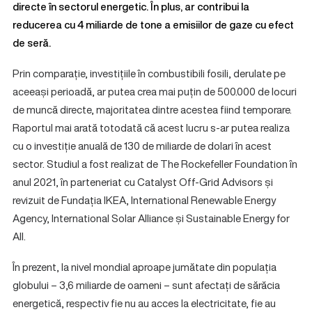
directe în sectorul energetic. În plus, ar contribui la
reducerea cu 4 miliarde de tone a emisiilor de gaze cu efect
de seră.
Prin comparație, investițiile în combustibili fosili, derulate pe
aceeași perioadă, ar putea crea mai puțin de 500.000 de locuri
de muncă directe, majoritatea dintre acestea fiind temporare.
Raportul mai arată totodată că acest lucru s-ar putea realiza
cu o investiție anuală de 130 de miliarde de dolari în acest
sector. Studiul a fost realizat de The Rockefeller Foundation în
anul 2021, în parteneriat cu Catalyst Off-Grid Advisors și
revizuit de Fundația IKEA, International Renewable Energy
Agency, International Solar Alliance și Sustainable Energy for
All.
În prezent, la nivel mondial aproape jumătate din populația
globului – 3,6 miliarde de oameni – sunt afectați de sărăcia
energetică, respectiv fie nu au acces la electricitate, fie au