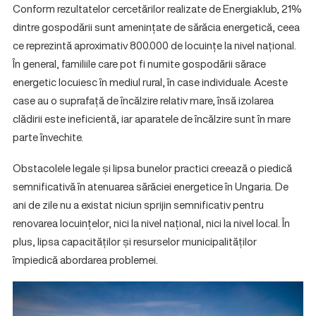
Conform rezultatelor cercetărilor realizate de Energiaklub, 21%
dintre gospodării sunt amenințate de sărăcia energetică, ceea
ce reprezintă aproximativ 800.000 de locuințe la nivel național.
În general, familiile care pot fi numite gospodării sărace
energetic locuiesc în mediul rural, în case individuale. Aceste
case au o suprafață de încălzire relativ mare, însă izolarea
clădirii este ineficientă, iar aparatele de încălzire sunt în mare
parte învechite.
Obstacolele legale și lipsa bunelor practici creează o piedică
semnificativă în atenuarea sărăciei energetice în Ungaria. De
ani de zile nu a existat niciun sprijin semnificativ pentru
renovarea locuințelor, nici la nivel național, nici la nivel local. În
plus, lipsa capacităților și resurselor municipalităților
împiedică abordarea problemei.