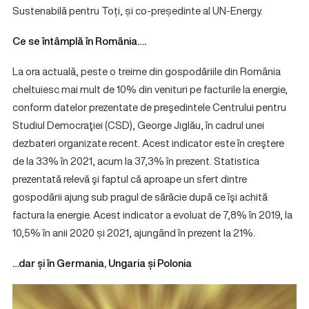
Sustenabilă pentru Toți, și co-președinte al UN-Energy.
Ce se întâmplă în România….
La ora actuală, peste o treime din gospodăriile din România
cheltuiesc mai mult de 10% din venituri pe facturile la energie,
conform datelor prezentate de preşedintele Centrului pentru
Studiul Democraţiei (CSD), George Jiglău, în cadrul unei
dezbateri organizate recent. Acest indicator este în creştere
de la 33% în 2021, acum la 37,3% în prezent. Statistica
prezentată relevă şi faptul că aproape un sfert dintre
gospodării ajung sub pragul de sărăcie după ce îşi achită
factura la energie. Acest indicator a evoluat de 7,8% în 2019, la
10,5% în anii 2020 și 2021, ajungând în prezent la 21%.
…dar și în Germania, Ungaria și Polonia