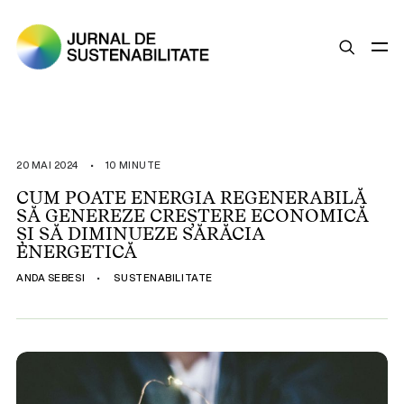
SUSTENABILITATE
ȘTIRI
20 MAI 2024
•
10 MINUTE
OPINII
CUM POATE ENERGIA REGENERABILĂ
SĂ GENEREZE CREȘTERE ECONOMICĂ
ESG
ȘI SĂ DIMINUEZE SĂRĂCIA
LEGISLAȚIE
ENERGETICĂ
BUNE PRACTICI
ANDA SEBESI
•
SUSTENABILITATE
COMPANII SUSTENABILE