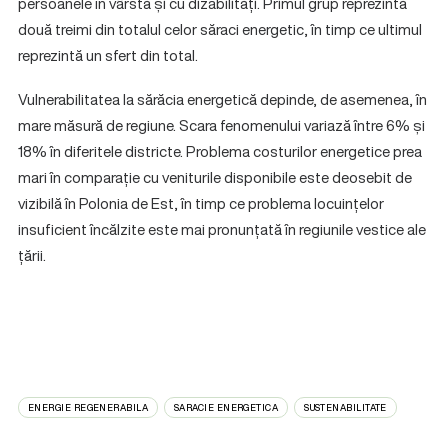
persoanele în vârstă și cu dizabilități. Primul grup reprezintă
două treimi din totalul celor săraci energetic, în timp ce ultimul
reprezintă un sfert din total.
Vulnerabilitatea la sărăcia energetică depinde, de asemenea, în
mare măsură de regiune. Scara fenomenului variază între 6% și
18% în diferitele districte. Problema costurilor energetice prea
mari în comparație cu veniturile disponibile este deosebit de
vizibilă în Polonia de Est, în timp ce problema locuințelor
insuficient încălzite este mai pronunțată în regiunile vestice ale
țării.
ENERGIE REGENERABILA
SARACIE ENERGETICA
SUSTENABILITATE