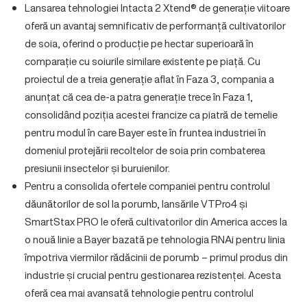
Lansarea tehnologiei Intacta 2 Xtend® de generație viitoare
oferă un avantaj semnificativ de performanță cultivatorilor
de soia, oferind o producție pe hectar superioară în
comparație cu soiurile similare existente pe piață. Cu
proiectul de a treia generație aflat în Faza 3, compania a
anunțat că cea de-a patra generație trece în Faza 1,
consolidând poziția acestei francize ca piatră de temelie
pentru modul în care Bayer este în fruntea industriei în
domeniul protejării recoltelor de soia prin combaterea
presiunii insectelor și buruienilor.
Pentru a consolida ofertele companiei pentru controlul
dăunătorilor de sol la porumb, lansările VTPro4 și
SmartStax PRO le oferă cultivatorilor din America acces la
o nouă linie a Bayer bazată pe tehnologia RNAi pentru linia
împotriva viermilor rădăcinii de porumb – primul produs din
industrie și crucial pentru gestionarea rezistenței. Acesta
oferă cea mai avansată tehnologie pentru controlul