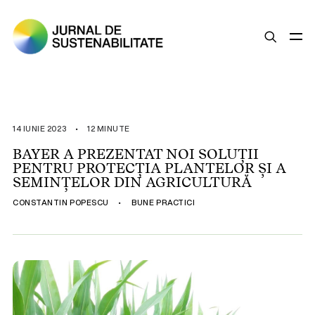
SUSTENABILITATE
ȘTIRI
14 IUNIE 2023
•
12 MINUTE
OPINII
BAYER A PREZENTAT NOI SOLUȚII
PENTRU PROTECȚIA PLANTELOR ȘI A
ESG
SEMINȚELOR DIN AGRICULTURĂ
LEGISLAȚIE
CONSTANTIN POPESCU
•
BUNE PRACTICI
BUNE PRACTICI
COMPANII SUSTENABILE