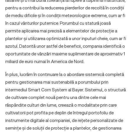
răsărire și o mai bună toleranță la rupere a tulpinii la maturitate,
pentru a contribui la reducerea pierderilor de recoltă în condiții
de mediu dificile și în condiții meteorologice extreme, cum ar fi
în cazul vânturilor puternice. Porumbul cu statură joasă
permite aplicarea mai precisă a elementelor de protecție a
plantelor și utilizarea optimizată a unor inputuri cheie, cum ar fi
azotul. Datorită unor astfel de beneficii, compania identifică o
oportunitate de vânzări maxime suplimentare de aproximativ 1
miliard de euro numai în America de Nord.
În plus, lucrăm în continuare la o abordare sistemică completă
pentru gestionarea mai sustenabilă a porumbului prin
intermediul Smart Corn System al Bayer. Sistemul, o structură
de cultivare complet nouă pentru una dintre cele mai
răspândite culturi din lume, creează o modalitate prin care
cultivatorii pot profita pe deplin de întregul portofoliu de
instrumente digitale al companiei, de rețete personalizate de
semințe și de soluții de protecție a plantelor, de gestionarea