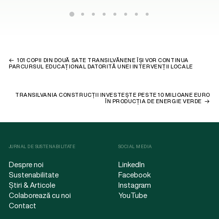
101 COPII DIN DOUĂ SATE TRANSILVĂNENE ÎȘI VOR CONTINUA
PARCURSUL EDUCAȚIONAL DATORITĂ UNEI INTERVENȚII LOCALE
TRANSILVANIA CONSTRUCȚII INVESTEȘTE PESTE 10 MILIOANE EURO
ÎN PRODUCȚIA DE ENERGIE VERDE
JURNAL DE SUSTENABILITATE
SOCIAL MEDIA
Despre noi
LinkedIn
Sustenabilitate
Facebook
Știri & Articole
Instagram
Colaborează cu noi
YouTube
Contact