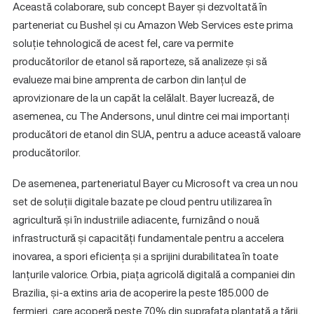
Această colaborare, sub concept Bayer și dezvoltată în
parteneriat cu Bushel și cu Amazon Web Services este prima
soluție tehnologică de acest fel, care va permite
producătorilor de etanol să raporteze, să analizeze și să
evalueze mai bine amprenta de carbon din lanțul de
aprovizionare de la un capăt la celălalt. Bayer lucrează, de
asemenea, cu The Andersons, unul dintre cei mai importanți
producători de etanol din SUA, pentru a aduce această valoare
producătorilor.
De asemenea, parteneriatul Bayer cu Microsoft va crea un nou
set de soluții digitale bazate pe cloud pentru utilizarea în
agricultură și în industriile adiacente, furnizând o nouă
infrastructură și capacități fundamentale pentru a accelera
inovarea, a spori eficiența și a sprijini durabilitatea în toate
lanțurile valorice. Orbia, piața agricolă digitală a companiei din
Brazilia, și-a extins aria de acoperire la peste 185.000 de
fermieri, care acoperă peste 70% din suprafața plantată a țării,