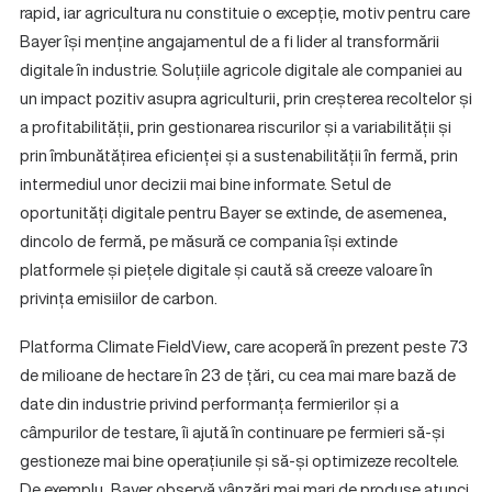
rapid, iar agricultura nu constituie o excepție, motiv pentru care
Bayer își menține angajamentul de a fi lider al transformării
digitale în industrie. Soluțiile agricole digitale ale companiei au
un impact pozitiv asupra agriculturii, prin creșterea recoltelor și
a profitabilității, prin gestionarea riscurilor și a variabilității și
prin îmbunătățirea eficienței și a sustenabilității în fermă, prin
intermediul unor decizii mai bine informate. Setul de
oportunități digitale pentru Bayer se extinde, de asemenea,
dincolo de fermă, pe măsură ce compania își extinde
platformele și piețele digitale și caută să creeze valoare în
privința emisiilor de carbon.
Platforma Climate FieldView, care acoperă în prezent peste 73
de milioane de hectare în 23 de țări, cu cea mai mare bază de
date din industrie privind performanța fermierilor și a
câmpurilor de testare, îi ajută în continuare pe fermieri să-și
gestioneze mai bine operațiunile și să-și optimizeze recoltele.
De exemplu, Bayer observă vânzări mai mari de produse atunci