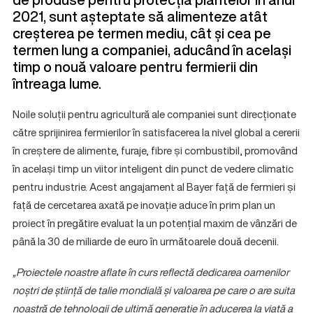
2021, sunt așteptate să alimenteze atât
creșterea pe termen mediu, cât și cea pe
termen lung a companiei, aducând în același
timp o nouă valoare pentru fermierii din
întreaga lume.
Noile soluții pentru agricultură ale companiei sunt direcționate
către sprijinirea fermierilor în satisfacerea la nivel global a cererii
în creștere de alimente, furaje, fibre și combustibil, promovând
în același timp un viitor inteligent din punct de vedere climatic
pentru industrie. Acest angajament al Bayer față de fermieri și
față de cercetarea axată pe inovație aduce în prim plan un
proiect în pregătire evaluat la un potențial maxim de vânzări de
până la 30 de miliarde de euro în următoarele două decenii.
„Proiectele noastre aflate în curs reflectă dedicarea oamenilor
noștri de știință de talie mondială și valoarea pe care o are suita
noastră de tehnologii de ultimă generație în aducerea la viață a