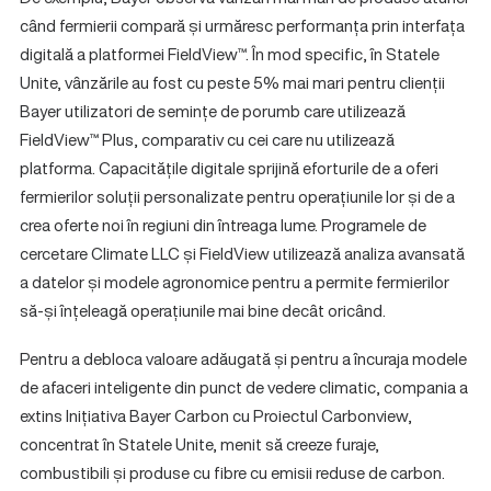
când fermierii compară și urmăresc performanța prin interfața
digitală a platformei FieldView™. În mod specific, în Statele
Unite, vânzările au fost cu peste 5% mai mari pentru clienții
Bayer utilizatori de semințe de porumb care utilizează
FieldView™ Plus, comparativ cu cei care nu utilizează
platforma. Capacitățile digitale sprijină eforturile de a oferi
fermierilor soluții personalizate pentru operațiunile lor și de a
crea oferte noi în regiuni din întreaga lume. Programele de
cercetare Climate LLC și FieldView utilizează analiza avansată
a datelor și modele agronomice pentru a permite fermierilor
să-și înțeleagă operațiunile mai bine decât oricând.
Pentru a debloca valoare adăugată și pentru a încuraja modele
de afaceri inteligente din punct de vedere climatic, compania a
extins Inițiativa Bayer Carbon cu Proiectul Carbonview,
concentrat în Statele Unite, menit să creeze furaje,
combustibili și produse cu fibre cu emisii reduse de carbon.