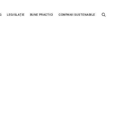
G
LEGISLAȚIE
BUNE PRACTICI
COMPANII SUSTENABILE