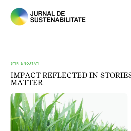
ȘTIRI & NOUTĂȚI
I
M
P
A
C
T
R
E
F
L
E
C
T
E
D
I
N
S
T
O
R
I
E
M
A
T
T
E
R