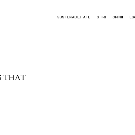
SUSTENABILITATE
ȘTIRI
OPINII
ES
S
T
H
A
T