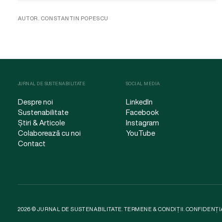
AUTOR. CONSTANTIN POPESCU
JURNAL DE SUSTENABILITATE
SOCIAL MEDIA
Despre noi
LinkedIn
Sustenabilitate
Facebook
Știri & Articole
Instagram
Colaborează cu noi
YouTube
Contact
2026 © JURNAL DE SUSTENABILITATE.
TERMENE & CONDIȚII
.
CONFIDENȚI