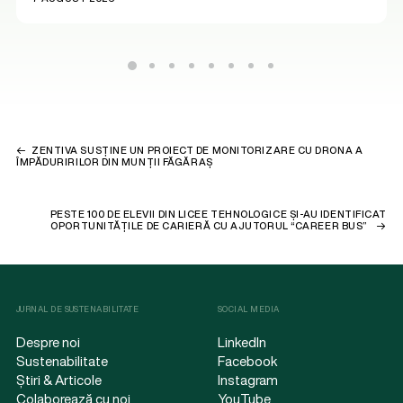
ZENTIVA SUSȚINE UN PROIECT DE MONITORIZARE CU DRONA A
ÎMPĂDURIRILOR DIN MUNȚII FĂGĂRAȘ
PESTE 100 DE ELEVII DIN LICEE TEHNOLOGICE ȘI-AU IDENTIFICAT
OPORTUNITĂȚILE DE CARIERĂ CU AJUTORUL “CAREER BUS”
JURNAL DE SUSTENABILITATE
SOCIAL MEDIA
Despre noi
LinkedIn
Sustenabilitate
Facebook
Știri & Articole
Instagram
Colaborează cu noi
YouTube