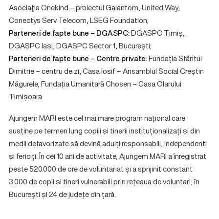
Asociaţia Onekind – proiectul Galantom, United Way,
Conectys Serv Telecom, LSEG Foundation;
Parteneri de fapte bune – DGASPC:
DGASPC Timiș,
DGASPC Iași, DGASPC Sector 1, București;
Parteneri de fapte bune – Centre private:
Fundația Sfântul
Dimitrie – centru de zi, Casa Iosif – Ansamblul Social Creștin
Măgurele, Fundația Umanitară Chosen – Casa Olarului
Timișoara.
Ajungem MARI este cel mai mare program național care
susține pe termen lung copiii și tinerii instituționalizați și din
medii defavorizate să devină adulți responsabili, independenți
și fericiți. În cei 10 ani de activitate, Ajungem MARI a înregistrat
peste 520.000 de ore de voluntariat și a sprijinit constant
3.000 de copii și tineri vulnerabili prin rețeaua de voluntari, în
București și 24 de județe din țară.