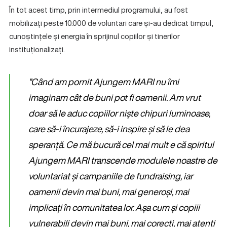
În tot acest timp, prin intermediul programului, au fost
mobilizați peste 10.000 de voluntari care și-au dedicat timpul,
cunoștințele și energia în sprijinul copiilor și tinerilor
instituționalizați.
”Când am pornit Ajungem MARI nu îmi
imaginam cât de buni pot fi oamenii. Am vrut
doar să le aduc copiilor niște chipuri luminoase,
care să-i încurajeze, să-i inspire și să le dea
speranță. Ce mă bucură cel mai mult e că spiritul
Ajungem MARI transcende modulele noastre de
voluntariat și campaniile de fundraising, iar
oamenii devin mai buni, mai generoși, mai
implicați în comunitatea lor. Așa cum și copiii
vulnerabili devin mai buni, mai corecți, mai atenți