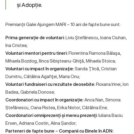
și Adopție.
Premianții Galei Ajungem MARI – 10 ani de fapte bune sunt:
Prima generație de voluntari:
Liviu Ştefănescu, Ioana Ciuhan,
Ina Cristea;
Voluntari mentori pentru tineri:
Florentina Ramona Bălaşa,
Mihaela Bozdog, Ilinca Sibişteanu-Ghiţă, Mihaela Stoica;
Voluntari cu impact în organizaţie:
Sanda Ţîrcă, Cristian
Dumitru, Cătălina Agafiţei, Maria Onu;
Voluntari fundraiseri cu rezultate deosebite:
Roxana Irinei, Ion
Badea, Gabriela Donose;
Coordonatori cu impact în organizație:
Anca Nan, Simona
Ștefănescu, Oana Ristea, Erika Nistor, Cătălina Ene;
Coordonatori omniprezenți și mereu prezenți:
Iuliana Baciu
Ersen, Adriana Costin, Alina Șandor;
Parteneri de fapte bune – Companii cu Binele în ADN: