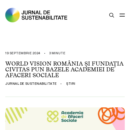
SUSTENABILITATE
ȘTIRI
19 SEPTEMBRIE 2024
•
3 MINUTE
OPINII
WORLD VISION ROMÂNIA ȘI FUNDAȚIA
CIVITAS PUN BAZELE ACADEMIEI DE
ESG
AFACERI SOCIALE
LEGISLAȚIE
JURNAL DE SUSTENABILITATE
•
ȘTIRI
BUNE PRACTICI
COMPANII SUSTENABILE