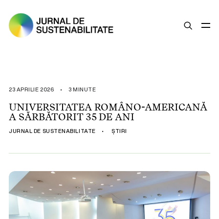
SUSTENABILITATE
ȘTIRI
23 APRILIE 2026
•
3 MINUTE
OPINII
UNIVERSITATEA ROMÂNO-AMERICANĂ
A SĂRBĂTORIT 35 DE ANI
ESG
JURNAL DE SUSTENABILITATE
•
ȘTIRI
LEGISLAȚIE
BUNE PRACTICI
COMPANII SUSTENABILE