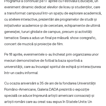
Programul a continuat pe 17 aprilie cu Festivalul Educației, un
eveniment dinamic dedicat elevilor de liceu și studenților, care
a transformat campusul într-un spațiu de explorare academică,
cu ateliere interactive, prezentări ale programelor de studii și
inițiativelor academice și de cercetare, echipamente de ultimă
generației, tururi ghidate de campus, precum și activități
tematice. Seara a adus un final pe măsură: show coregrafic,
concert de muzică și proiecție de film.
Pe 18 aprilie, evenimentele s-au încheiat prin organizarea unor
meciuri demonstrative de fotbal la baza sportivă a
universității, care au încurajat spiritul de echipă și interacțiunea
într-un cadru informal.
Cu ocazia aniversării a 35 de ani de la fondarea Universității
Româno-Americane, Galeria DADA prezintă o expoziție
specială ce aduce împreună artiști americani consacrați și
artiști români care au creat sau expus în Statele Unite. Un