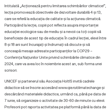
Intitulată „Acționează pentru limitarea schimbărilor climatice!”,
lecția promovează obiectivele de dezvoltare durabilă 4 și 13,
care se referă la educația de calitate și la acțiunea climatică.
Participând la lecție, copiii pot reflecta asupra importanței
educației ecologice sau de mediu și a nevoii ca toți copiii să
beneficieze de acest tip de educație. În cadrul lecției, elevii între
8 și 18 ani sunt încurajați și îndrumați să discute și să
conceapă mesaje adresate participanților la COP29 –
Conferința Națiunilor Unite privind schimbările climatice din
2024, care va avea loc în noiembrie acest an, sub forma unei
scrisori.
UNICEF și partenerul său Asociația HoltIS invită cadrele
didactice să se înscrie accesând www.qie.ro/climatechange și
descărcând materialele didactice, urmând ca, până pe data de
7 iunie, să organizeze o activitate de 30-60 de minute cu elevii.
Profesorii pot raporta activitatea pe platformă până la data de