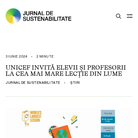
SUSTENABILITATE
ȘTIRI
3 IUNIE 2024
•
2 MINUTE
OPINII
UNICEF INVITĂ ELEVII ȘI PROFESORII
LA CEA MAI MARE LECȚIE DIN LUME
ESG
JURNAL DE SUSTENABILITATE
•
ȘTIRI
LEGISLAȚIE
BUNE PRACTICI
COMPANII SUSTENABILE