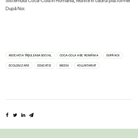
Sistemului Coca-Cola în România, reunite în cadrul platformei
După Noi
.
ASOCIAȚIA TĂȘULEASA SOCIAL
COCA-COLA HBC ROMÂNIA
DUPĂ NOI
ECOLOGIZARE
EDUCATIE
MEDIU
VOLUNTARIAT