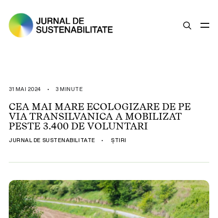
SUSTENABILITATE
ȘTIRI
31 MAI 2024
•
3 MINUTE
OPINII
CEA MAI MARE ECOLOGIZARE DE PE
VIA TRANSILVANICA A MOBILIZAT
ESG
PESTE 3.400 DE VOLUNTARI
LEGISLAȚIE
JURNAL DE SUSTENABILITATE
•
ȘTIRI
BUNE PRACTICI
COMPANII SUSTENABILE