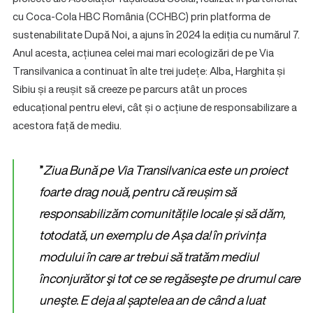
cu Coca-Cola HBC România (CCHBC) prin platforma de
sustenabilitate
După Noi,
a ajuns în 2024 la ediția cu numărul 7.
Anul acesta, acțiunea celei mai mari ecologizări de pe Via
Transilvanica a continuat în alte trei județe: Alba, Harghita și
Sibiu și a reușit să creeze pe parcurs atât un proces
educațional pentru elevi, cât și o acțiune de responsabilizare a
acestora față de mediu.
”
Ziua Bună pe Via Transilvanica este un proiect
foarte drag nouă, pentru că reușim să
responsabilizăm comunitățile locale și să dăm,
totodată, un exemplu de Așa da! în privința
modului în care ar trebui să tratăm mediul
înconjurător şi tot ce se regăseşte pe drumul care
uneşte. E deja al șaptelea an de când a luat