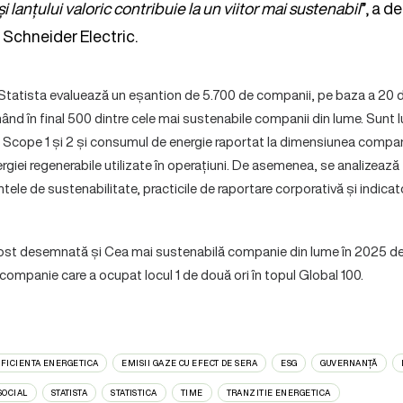
și lanțului valoric contribuie la un viitor mai sustenabil
”, a d
Schneider Electric.
tatista evaluează un eșantion de 5.700 de companii, pe baza a 20 d
 în final 500 dintre cele mai sustenabile companii din lume. Sunt lua
p Scope 1 și 2 și consumul de energie raportat la dimensiunea compani
rgiei regenerabile utilizate în operațiuni. De asemenea, se analizează
tele de sustenabilitate, practicile de raportare corporativă și indica
fost desemnată și Cea mai sustenabilă companie din lume în 2025 d
 companie care a ocupat locul 1 de două ori în topul Global 100.
EFICIENTA ENERGETICA
EMISII GAZE CU EFECT DE SERA
ESG
GUVERNANȚĂ
SOCIAL
STATISTA
STATISTICA
TIME
TRANZITIE ENERGETICA