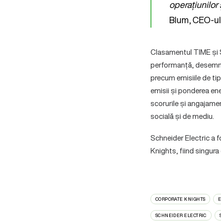
operațiunilor 
Blum, CEO-ul 
Clasamentul TIME și S
performanță, desemnând
precum emisiile de ti
emisii și ponderea ene
scorurile și angajamen
socială și de mediu.
Schneider Electric a 
Knights, fiind singura
CORPORATE KNIGHTS
SCHNEIDER ELECTRIC