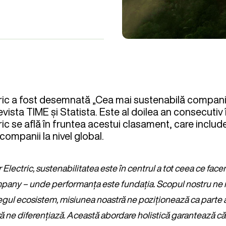
ric a fost desemnată „Cea mai sustenabilă companie
vista TIME și Statista. Este al doilea an consecutiv 
ic se află în fruntea acestui clasament, care includ
companii la nivel global.
Electric, sustenabilitatea este în centrul a tot ceea ce fac
pany – unde performanța este fundația. Scopul nostru ne 
gul ecosistem, misiunea noastră ne poziționează ca parte a s
ă ne diferențiază. Această abordare holistică garantează că 