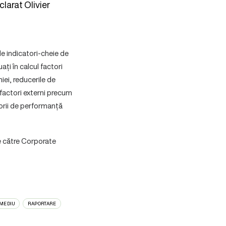
eclarat Olivier
e indicatori-cheie de
ți în calcul factori
ei, reducerile de
 factori externi precum
torii de performanță
e către Corporate
MEDIU
RAPORTARE