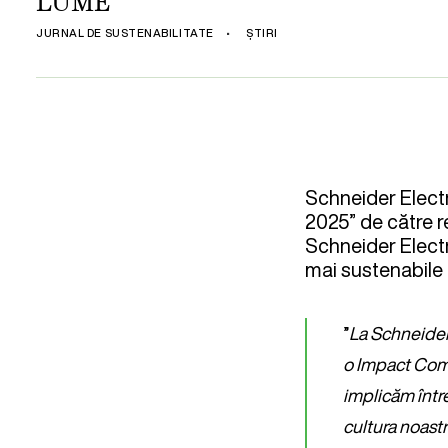
LUME
JURNAL DE SUSTENABILITATE
•
ȘTIRI
Schneider Elect
2025” de către re
Schneider Electr
mai sustenabile 
”
La Schneider 
o Impact Com
implicăm între
cultura noastr