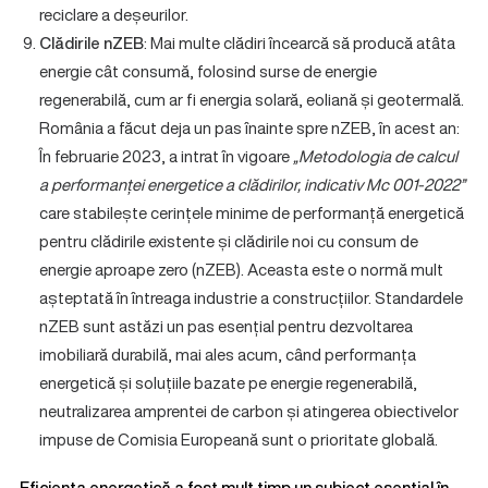
reciclare a deșeurilor.
Clădirile nZEB
: Mai multe clădiri încearcă să producă atâta
energie cât consumă, folosind surse de energie
regenerabilă, cum ar fi energia solară, eoliană și geotermală.
România a făcut deja un pas înainte spre nZEB, în acest an:
În februarie 2023, a intrat în vigoare
„Metodologia de calcul
a performanței energetice a clădirilor, indicativ Mc 001-2022”
care stabilește cerințele minime de performanță energetică
pentru clădirile existente și clădirile noi cu consum de
energie aproape zero (nZEB). Aceasta este o normă mult
așteptată în întreaga industrie a construcțiilor. Standardele
nZEB sunt astăzi un pas esențial pentru dezvoltarea
imobiliară durabilă, mai ales acum, când performanța
energetică și soluțiile bazate pe energie regenerabilă,
neutralizarea amprentei de carbon și atingerea obiectivelor
impuse de Comisia Europeană sunt o prioritate globală.
Eficiența energetică a fost mult timp un subiect esențial în