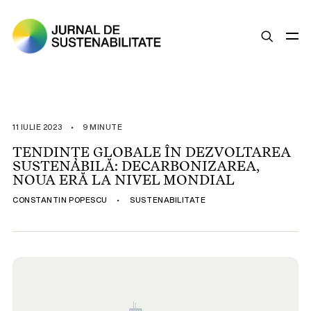
SUSTENABILITATE
ȘTIRI
11 IULIE 2023
•
9 MINUTE
OPINII
TENDINȚE GLOBALE ÎN DEZVOLTAREA
SUSTENABILĂ: DECARBONIZAREA,
ESG
NOUA ERĂ LA NIVEL MONDIAL
LEGISLAȚIE
CONSTANTIN POPESCU
•
SUSTENABILITATE
BUNE PRACTICI
COMPANII SUSTENABILE