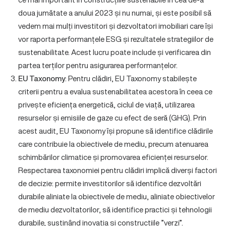
doua jumătate a anului 2023 și nu numai, și este posibil să
vedem mai mulți investitori și dezvoltatori imobiliari care își
vor raporta performanțele ESG și rezultatele strategiilor de
sustenabilitate. Acest lucru poate include și verificarea din
partea terților pentru asigurarea performanțelor.
EU Taxonomy
: Pentru clădiri, EU Taxonomy stabilește
criterii pentru a evalua sustenabilitatea acestora în ceea ce
privește eficiența energetică, ciclul de viață, utilizarea
resurselor și emisiile de gaze cu efect de seră (GHG). Prin
acest audit, EU Taxonomy își propune să identifice clădirile
care contribuie la obiectivele de mediu, precum atenuarea
schimbărilor climatice și promovarea eficienței resurselor.
Respectarea taxonomiei pentru clădiri implică diverși factori
de decizie: permite investitorilor să identifice dezvoltări
durabile aliniate la obiectivele de mediu, aliniate obiectivelor
de mediu dezvoltatorilor, să identifice practici și tehnologii
durabile, susținând inovația și construcțiile ”verzi”.