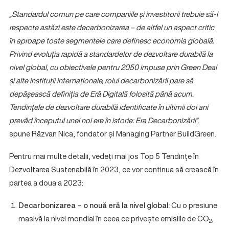
„Standardul comun pe care companiile și investitorii trebuie să-l
respecte astăzi este decarbonizarea – de altfel un aspect critic
în aproape toate segmentele care definesc economia globală.
Privind evoluția rapidă a standardelor de dezvoltare durabilă la
nivel global, cu obiectivele pentru 2050 impuse prin Green Deal
și alte instituții internaționale, rolul decarbonizării pare să
depășească definiția de Eră Digitală folosită până acum.
Tendințele de dezvoltare durabilă identificate în ultimii doi ani
prevăd începutul unei noi ere în istorie: Era Decarbonizării”,
spune Răzvan Nica, fondator și Managing Partner BuildGreen.
Pentru mai multe detalii, vedeți mai jos Top 5 Tendințe în
Dezvoltarea Sustenabilă în 2023, ce vor continua să crească în
partea a doua a 2023:
Decarbonizarea – o nouă eră la nivel global:
Cu o presiune
masivă la nivel mondial în ceea ce privește emisiile de CO
,
2