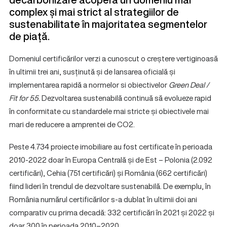
complex și mai strict al strategiilor de
sustenabilitate în majoritatea segmentelor
de piață.
Domeniul certificărilor verzi a cunoscut o creștere vertiginoasă
în ultimii trei ani, susținută și de lansarea oficială și
implementarea rapidă a normelor si obiectivelor
Green Deal /
Fit for 55.
Dezvoltarea sustenabilă continuă să evolueze rapid
în conformitate cu standardele mai stricte și obiectivele mai
mari de reducere a amprentei de CO2.
Peste 4.734 proiecte imobiliare au fost certificate în perioada
2010-2022 doar în Europa Centrală și de Est – Polonia (2.092
certificări), Cehia (751 certificări) și România (662 certificări)
fiind lideri în trendul de dezvoltare sustenabilă. De exemplu, în
România numărul certificărilor s-a dublat în ultimii doi ani
comparativ cu prima decadă: 332 certificări în 2021 și 2022 și
doar 300 în perioada 2010–2020.