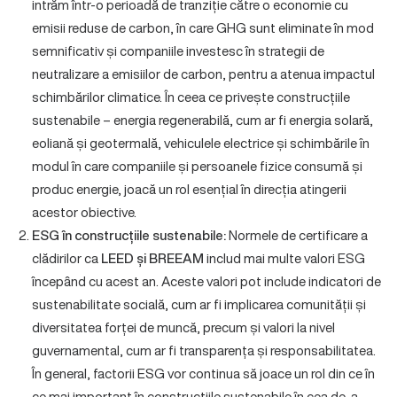
intrăm într-o perioadă de tranziție către o economie cu
emisii reduse de carbon, în care GHG sunt eliminate în mod
semnificativ și companiile investesc în strategii de
neutralizare a emisiilor de carbon, pentru a atenua impactul
schimbărilor climatice. În ceea ce privește construcțiile
sustenabile – energia regenerabilă, cum ar fi energia solară,
eoliană și geotermală, vehiculele electrice și schimbările în
modul în care companiile și persoanele fizice consumă și
produc energie, joacă un rol esențial în direcția atingerii
acestor obiective.
ESG în construcțiile sustenabile:
Normele de certificare a
clădirilor ca
LEED și BREEAM
includ mai multe valori ESG
începând cu acest an. Aceste valori pot include indicatori de
sustenabilitate socială, cum ar fi implicarea comunității și
diversitatea forței de muncă, precum și valori la nivel
guvernamental, cum ar fi transparența și responsabilitatea.
În general, factorii ESG vor continua să joace un rol din ce în
ce mai important în construcțiile sustenabile în cea de-a