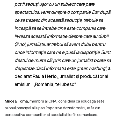
pot fi seduși ușor cu un subiect care pare
spectaculos, venit dinspre o companie. Dar după
ce se trezesc din această seducție, trebuie să
înceapă să se întrebe cine este compania care
livrează această informație despre care au dubii.
Și noi, jurnaliștii, ar trebui să avem dubii pentru
orice informație care ne e pusă la dispoziție. Sunt
destul de multe căi prin care un jurnalist poate să
depisteze dacă informația este greenwashing”,
a
declarat
Paula Herlo
, jurnalist și producător al
emisiunii „România, te iubesc”.
Mircea Toma,
membru al CNA, consideră că educația este
pilonul principal al luptei împotriva dezinformării, atât din
perspectiva companiilor și specialiștilor în comunicare,