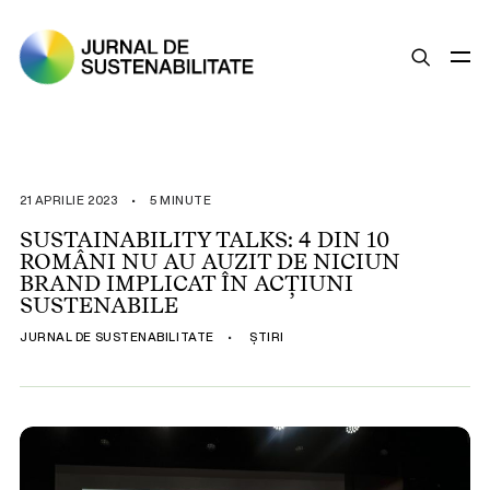
SUSTENABILITATE
ȘTIRI
21 APRILIE 2023
•
5 MINUTE
OPINII
SUSTAINABILITY TALKS: 4 DIN 10
ROMÂNI NU AU AUZIT DE NICIUN
ESG
BRAND IMPLICAT ÎN ACȚIUNI
LEGISLAȚIE
SUSTENABILE
BUNE PRACTICI
JURNAL DE SUSTENABILITATE
•
ȘTIRI
COMPANII SUSTENABILE