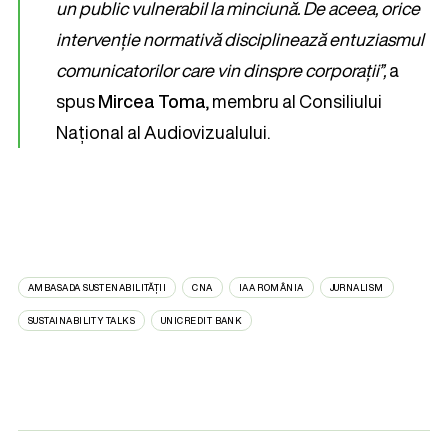
un public vulnerabil la minciună. De aceea, orice
intervenție normativă disciplinează entuziasmul
comunicatorilor care vin dinspre corporații”,
a
spus
Mircea Toma
, membru al Consiliului
Național al Audiovizualului.
AMBASADA SUSTENABILITĂȚII
CNA
IAA ROMÂNIA
JURNALISM
SUSTAINABILITY TALKS
UNICREDIT BANK