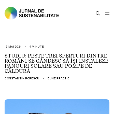
SUSTENABILITATE
ȘTIRI
17 MAI 2024
•
4 MINUTE
OPINII
STUDIU: PESTE TREI SFERTURI DINTRE
ROMÂNI SE GÂNDESC SĂ ÎȘI INSTALEZE
ESG
PANOURI SOLARE SAU POMPE DE
LEGISLAȚIE
CĂLDURĂ
BUNE PRACTICI
CONSTANTIN POPESCU
•
BUNE PRACTICI
COMPANII SUSTENABILE