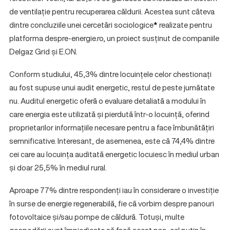
de ventilație pentru recuperarea căldurii. Acestea sunt câteva
dintre concluziile unei cercetări sociologice
*
realizate pentru
platforma despre-energie.ro, un proiect susținut de companiile
Delgaz Grid și E.ON.
Conform studiului, 45,3% dintre locuințele celor chestionați
au fost supuse unui audit energetic, restul de peste jumătate
nu. Auditul energetic oferă o evaluare detaliată a modului în
care energia este utilizată și pierdută într-o locuință, oferind
proprietarilor informațiile necesare pentru a face îmbunătățiri
semnificative. Interesant, de asemenea, este că 74,4% dintre
cei care au locuința auditată energetic locuiesc în mediul urban
și doar 25,5% în mediul rural.
Aproape 77% dintre respondenți iau în considerare o investiție
în surse de energie regenerabilă, fie că vorbim despre panouri
fotovoltaice și/sau pompe de căldură. Totuși, multe