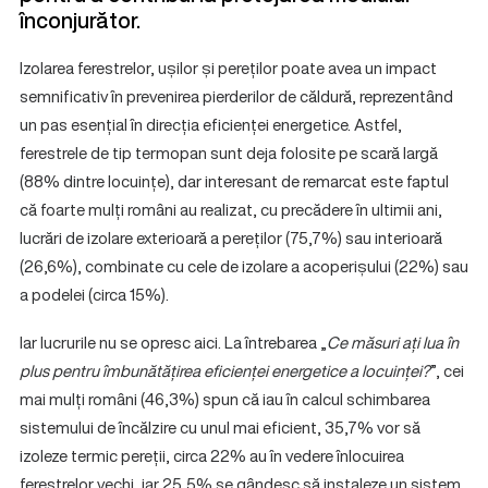
înconjurător.
Izolarea ferestrelor, ușilor și pereților poate avea un impact
semnificativ în prevenirea pierderilor de căldură, reprezentând
un pas esențial în direcția eficienței energetice. Astfel,
ferestrele de tip termopan sunt deja folosite pe scară largă
(88% dintre locuințe), dar interesant de remarcat este faptul
că foarte mulți români au realizat, cu precădere în ultimii ani,
lucrări de izolare exterioară a pereților (75,7%) sau interioară
(26,6%), combinate cu cele de izolare a acoperișului (22%) sau
a podelei (circa 15%).
Iar lucrurile nu se opresc aici. La întrebarea „
Ce măsuri ați lua în
plus pentru îmbunătățirea eficienței energetice a locuinței?
”, cei
mai mulți români (46,3%) spun că iau în calcul schimbarea
sistemului de încălzire cu unul mai eficient, 35,7% vor să
izoleze termic pereții, circa 22% au în vedere înlocuirea
ferestrelor vechi, iar 25,5% se gândesc să instaleze un sistem