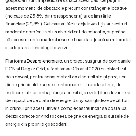
gospodării sunt împiedicate să facă acest pas, cel puțin în
acest moment, de obstacole precum constrângerile locative
(indicate de 25,8% dintre respondenți) și de limitările
financiare (29,3%). Cei care au făcut deja investiția au venituri
moderate spre înalte și un nivel ridicat de educație, sugerând
că accesul la informație și resurse financiare joacă un rol crucial
în adoptarea tehnologiilor verzi.
Platforma
Despre-energie.ro
, un proiect susținut de companiile
E.ON și Delgaz Grid, a fost lansată în anul 2020 cu obiectivul
de a deveni, pentru consumatorii de electricitate și gaze, una
dintre principalele surse de informare și, în același timp, de
explicare, într-un limbaj clar și accesibil, a evoluțiilor relevante și
de impact de pe piața de energie, dar și să îi ghideze pe cititori
în drumul prin acest univers complex astfel încât să poată lua
decizii corecte privind tot ceea ce ține de energia și sursele de
energie din propriile gospodării.