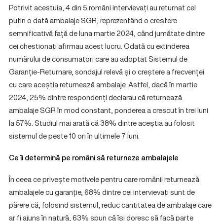
Potrivit acestuia, 4 din 5 români intervievați au returnat cel
puțin o dată ambalaje SGR, reprezentând o creștere
semnificativă față de luna martie 2024, când jumătate dintre
cei chestionați afirmau acest lucru. Odată cu extinderea
numărului de consumatori care au adoptat Sistemul de
Garanție-Returnare, sondajul relevă și o creștere a frecvenței
cu care aceștia returnează ambalaje. Astfel, dacă în martie
2024, 25% dintre respondenți declarau că returnează
ambalaje SGR în mod constant, ponderea a crescut în trei luni
la 57%. Studiul mai arată că 38% dintre aceștia au folosit
sistemul de peste 10 ori în ultimele 7 luni.
Ce îi determină pe români să returneze ambalajele
În ceea ce privește motivele pentru care românii returnează
ambalajele cu garanție, 68% dintre cei intervievați sunt de
părere că, folosind sistemul, reduc cantitatea de ambalaje care
ar fi ajuns în natură, 63% spun că își doresc să facă parte