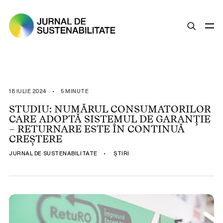
SUSTENABILITATE
ȘTIRI
18 IULIE 2024
•
5 MINUTE
OPINII
STUDIU: NUMĂRUL CONSUMATORILOR
CARE ADOPTĂ SISTEMUL DE GARANȚIE
ESG
– RETURNARE ESTE ÎN CONTINUĂ
LEGISLAȚIE
CREȘTERE
BUNE PRACTICI
JURNAL DE SUSTENABILITATE
•
ȘTIRI
COMPANII SUSTENABILE