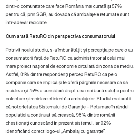
dintr-o comunitate care face România mai curată și 57%
pentru că, prin SGR, au dovada că ambalajele returnate sunt
într-adevăr reciclate.
Cum arată RetuRO din perspectiva consumatorului
Potrivit noului studiu, s-a îmbunătățit și percepția pe care o au
consumatorii față de RetuRO ca administrator al celui mai
mare proiect național de economie circulară din zona de mediu.
Astfel, 81% dintre respondenți percep RetuRO ca pe o
companie care se implică și le oferă pârghiile necesare ca să
recicleze și 75% o consideră drept cea mai bună soluție pentru
colectare și reciclare eficientă a ambalajelor. Studiul mai arată
că notorietatea Sistemului de Garanție – Returnare în rândul
populației a continuat să crească, 98% dintre românii
chestionați cunoscând în prezent sistemul, iar 92%
identificând corect logo-ul
„
Ambalaj cu garanție”.