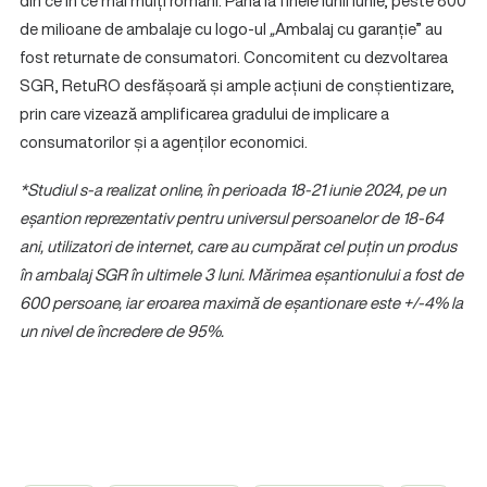
din ce în ce mai mulți români. Până la finele lunii iunie, peste 800
de milioane de ambalaje cu logo-ul
„
Ambalaj cu garanție” au
fost returnate de consumatori. Concomitent cu dezvoltarea
SGR, RetuRO desfășoară și ample acțiuni de conștientizare,
prin care vizează amplificarea gradului de implicare a
consumatorilor și a agenților economici.
*Studiul s-a realizat online, în perioada 18-21 iunie 2024, pe un
eșantion reprezentativ pentru universul persoanelor de 18-64
ani, utilizatori de internet, care au cumpărat cel puțin un produs
în ambalaj SGR în ultimele 3 luni. Mărimea eșantionului a fost de
600 persoane, iar eroarea maximă de eșantionare este +/-4% la
un nivel de încredere de 95%.