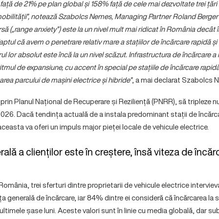
ță de 21% pe plan global și 158% față de cele mai dezvoltate trei țări
romobilității”, notează Szabolcs Nemes, Managing Partner Roland Berge
să („range anxiety”) este la un nivel mult mai ridicat în România decât în
tul că avem o penetrare relativ mare a stațiilor de încărcare rapidă și 
ul lor absolut este încă la un nivel scăzut. Infrastructura de încărcare a
itmul de expansiune, cu accent în special pe stațiile de încărcare rapidă
area parcului de mașini electrice și hibride”
, a mai declarat Szabolcs 
rin Planul Național de Recuperare și Reziliență (PNRR), să tripleze nu
2026. Dacă tendința actuală de a instala predominant stații de încărca
aceasta va oferi un impuls major pieței locale de vehicule electrice.
ală a clienților este în creștere, însă viteza de înc
omânia, trei sferturi dintre proprietarii de vehicule electrice intervie
a generală de încărcare, iar 84% dintre ei consideră că încărcarea la st
ultimele șase luni. Aceste valori sunt în linie cu media globală, dar s