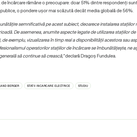
za de încărcare rămâne o preocupare: doar 51% dintre respondenți sunt
ile publice, o pondere ușor mai scăzută decât media globală de 56%.
nătățire semnificativă pe acest subiect, deoarece instalarea stațiilor r
erioadă. De asemenea, anumite aspecte legate de utilizarea stațiilor de
, de exemplu, vizualizarea în timp real a disponibilității acestora sau as
esionalismul operatorilor stațiilor de încărcare se îmbunătățește, ne 
ia generală să continue să crească,”
declară Dragoș Fundulea.
LAND BERGER
STATII INCARCARE ELECTRICE
STUDIU