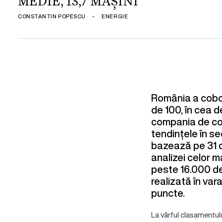
MEDIE, 13,7 MAȘINI
CONSTANTIN POPESCU
•
ENERGIE
România a cobor
de 100, în cea d
compania de con
tendințele în se
bazează pe 31 de 
analizei celor m
peste 16.000 de 
realizată în var
puncte.
La vârful clasamentulu