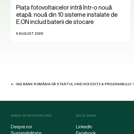
Piața fotovoltaicelor intră într-o nouă
etapă: nouă din 10 sisteme instalate de
E.ON includ baterii de stocare
5 AUGUST 2026
ING BANK ROMÂNIA DĂ STARTUL UNEI NOI EDIȚII A PROGRAMULUI 
JURNAL DE SUSTENABILITATE
SOCIAL MEDIA
Despre noi
LinkedIn
Sustenabilitate
Facebook