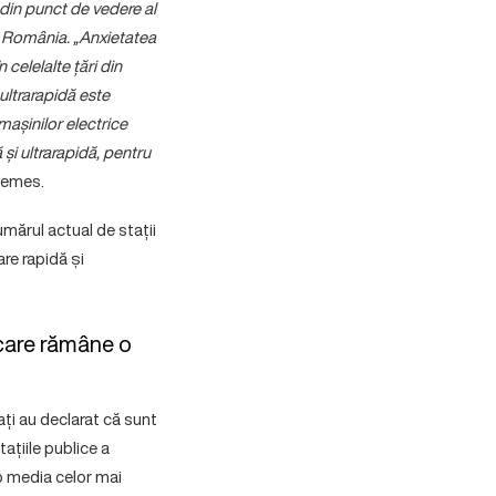
 din punct de vedere al
r România. „Anxietatea
 celelalte țări din
ultrarapidă este
 mașinilor electrice
 și ultrarapidă, pentru
Nemes.
mărul actual de stații
re rapidă și
ărcare rămâne o
vați au declarat că sunt
ațiile publice a
ub media celor mai