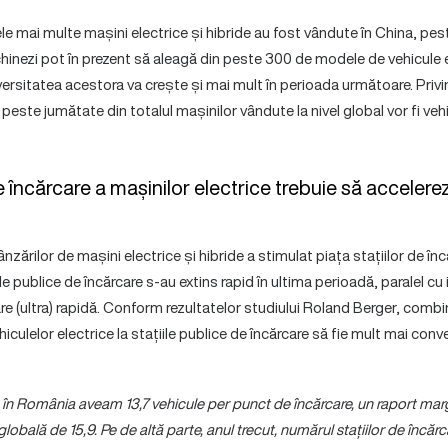
ele mai multe mașini electrice și hibride au fost vândute în China, pes
inezi pot în prezent să aleagă din peste 300 de modele de vehicule el
ersitatea acestora va crește și mai mult în perioada următoare. Privind
este jumătate din totalul mașinilor vândute la nivel global vor fi veh
e încărcare a mașinilor electrice trebuie să accelere
nzărilor de mașini electrice și hibride a stimulat piața stațiilor de î
ele publice de încărcare s-au extins rapid în ultima perioadă, paralel 
re (ultra) rapidă. Conform rezultatelor studiului Roland Berger, combi
hiculelor electrice la stațiile publice de încărcare să fie mult mai con
2, în România aveam 13,7 vehicule per punct de încărcare, un raport mar
bală de 15,9. Pe de altă parte, anul trecut, numărul stațiilor de încărc