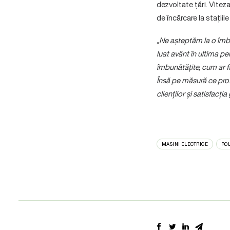
dezvoltate țări. Vite
de încărcare la stați
„Ne așteptăm la o îmbu
luat avânt în ultima p
îmbunătățite, cum ar fi
Însă pe măsură ce prof
clienților și satisfacț
MASINI ELECTRICE
RO