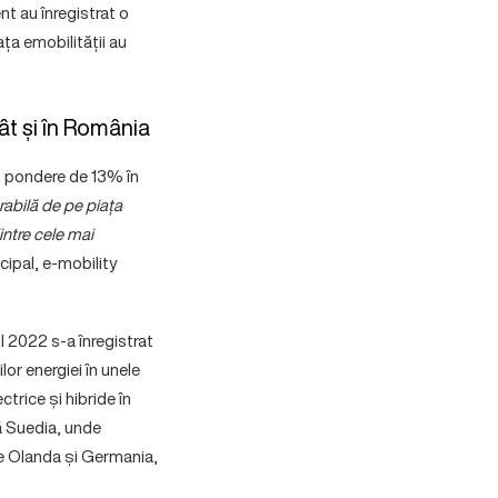
nt au înregistrat o
ța emobilității au
cât și în România
 o pondere de 13% în
rabilă de pe piața
intre cele mai
cipal, e-mobility
ul 2022 s-a înregistrat
lor energiei în unele
trice și hibride în
lă Suedia, unde
de Olanda și Germania,