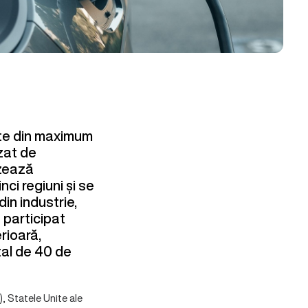
cte din maximum
izat de
zează
nci regiuni și se
din industrie,
 participat
rioară,
tal de 40 de
, Statele Unite ale