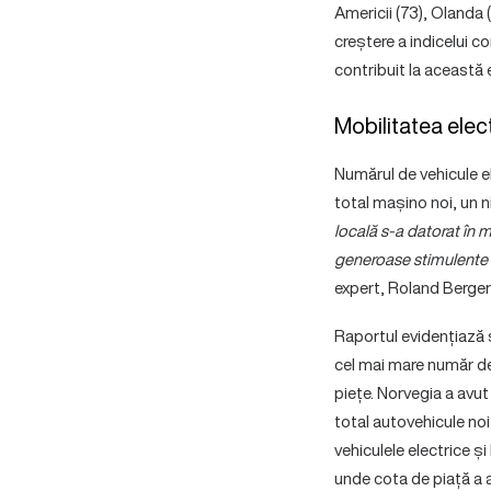
Americii (73), Olanda 
creștere a indicelui c
contribuit la această e
Mobilitatea elect
Numărul de vehicule el
total mașino noi, un n
locală s-a datorat în 
generoase stimulente p
expert, Roland Berge
Raportul evidențiază și
cel mai mare număr de m
piețe. Norvegia a avut
total autovehicule noi
vehiculele electrice 
unde cota de piață a 