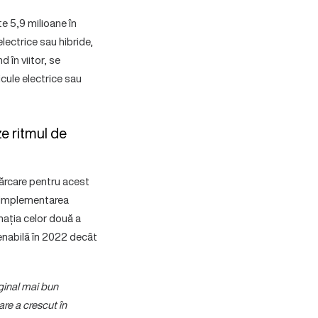
te 5,9 milioane în
ectrice sau hibride,
 în viitor, se
icule electrice sau
ze ritmul de
ncărcare pentru acest
cu implementarea
nația celor două a
venabilă în 2022 decât
ginal mai bun
are a crescut în