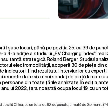
ât șase locuri, până pe poziția 25, cu 39 de pun
e-a 4-a ediție a studiului „EV Charging Index”, real
sultanță strategică Roland Berger. Studiul
anali
ctorul electromobilității, acoperă 30 de piețe din ci
indicatori, fiind rezultatul interviurilor cu experți 
ai recente date și a unui sondaj de piață la care au
persoane din toate țările analizate. În ediția ante
a anului 2022, țara noastră ocupa locul 19, cu un to
i se află China, cu un total de 82 de puncte, urmată de Germania (74)