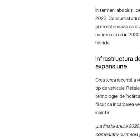
În termeni absoluți, c
2022. Consumatorii ch
și se estimează că div
estimează că în 2030 p
hibride.
Infrastructura d
expansiune
Creșterea recentă a vâ
tip de vehicule. Rețel
tehnologiei de încărca
făcut ca încărcarea ve
înainte.
„La finalul anului 202
comparativ cu media glo