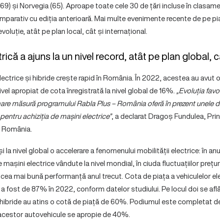
(69) și Norvegia (65). Aproape toate cele 30 de țări incluse în clasame
omparativ cu ediția anterioară. Mai multe evenimente recente de pe pia
voluție, atât pe plan local, cât și internațional.
rică a ajuns la un nivel record, atât pe plan global, 
ectrice și hibride crește rapid în România. În 2022, acestea au avut
ivel apropiat de cota înregistrată la nivel global de 16%.
„Evoluția favo
mare măsură programului Rabla Plus – România oferă în prezent unele d
entru achiziția de mașini electrice”
, a declarat Dragoș Fundulea, Prin
r România.
 la nivel global o accelerare a fenomenului mobilității electrice: în an
așini electrice vândute la nivel mondial, în ciuda fluctuațiilor prețuri
 cea mai bună performanță anul trecut. Cota de piața a vehiculelor elec
 a fost de 87% în 2022, conform datelor studiului. Pe locul doi se af
și hibride au atins o cotă de piață de 60%. Podiumul este completat 
acestor autovehicule se apropie de 40%.