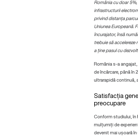
România cu doar 5%, fa
infrastructurii elect
privind distanța parcur
Uniunea Europeană. Fap
încurajator, însă număr
trebuie să accelereze r
a ține pasul cu dezvolt
România s-a angajat, p
de încărcare, până în 
ultrarapidă continuă, 
Satisfacția gener
preocupare
Conform studiului, în R
mulțumiți de experienț
devenit mai ușoară în 