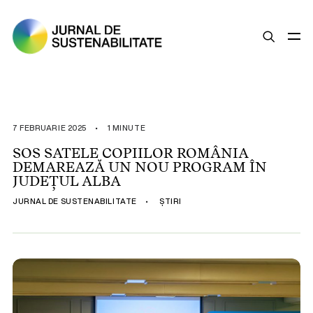
SUSTENABILITATE
ȘTIRI
7 FEBRUARIE 2025
•
1 MINUTE
OPINII
SOS SATELE COPIILOR ROMÂNIA
DEMAREAZĂ UN NOU PROGRAM ÎN
ESG
JUDEȚUL ALBA
LEGISLAȚIE
JURNAL DE SUSTENABILITATE
•
ȘTIRI
BUNE PRACTICI
COMPANII SUSTENABILE