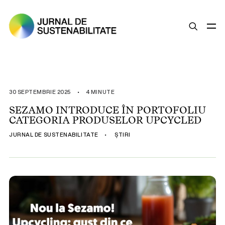
SUSTENABILITATE
ȘTIRI
30 SEPTEMBRIE 2025
•
4 MINUTE
OPINII
SEZAMO INTRODUCE ÎN PORTOFOLIU
CATEGORIA PRODUSELOR UPCYCLED
ESG
JURNAL DE SUSTENABILITATE
•
ȘTIRI
LEGISLAȚIE
BUNE PRACTICI
COMPANII SUSTENABILE