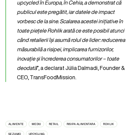
upcycled în Europa, în Cehia, a demonstrat că
publicul este pregătit, iar datele de impact
vorbesc de la sine. Scalarea acestei inițiative în
toate piețele Rohlik arată ce este posibil atunci
când retailerii își asumă rolul de lider: reducerea
măsurabilă a risipei, implicarea furnizorilor,
inovație și încrederea consumatorilor – toate
deodată
”, a declarat Júlia Dalmadi, Founder &
CEO, TransFoodMission.
ALIMENTE
MEDIU
RETAIL
RISIPA ALIMENTARA
ROHLIK
SEZAMO
UPCYCLING