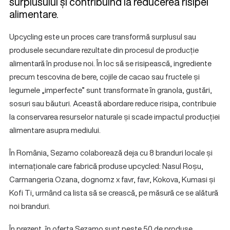
surplusului și contribuind la reducerea risipei
alimentare.
Upcycling este un proces care transformă surplusul sau
produsele secundare rezultate din procesul de producție
alimentară în produse noi. În loc să se risipească, ingrediente
precum tescovina de bere, cojile de cacao sau fructele și
legumele „imperfecte” sunt transformate în granola, gustări,
sosuri sau băuturi. Această abordare reduce risipa, contribuie
la conservarea resurselor naturale și scade impactul producției
alimentare asupra mediului.
În România, Sezamo colaborează deja cu 8 branduri locale și
internaționale care fabrică produse upcycled: Nasul Roșu,
Carmangeria Ozana, dognomz x favr, favr, Kokova, Kumasi și
Kofi Ti, urmând ca lista să se crească, pe măsură ce se alătură
noi branduri.
În prezent, în oferta Sezamo sunt peste 50 de produse