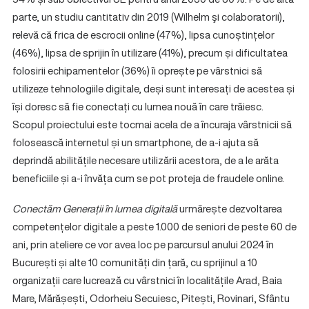
parte, un studiu cantitativ din 2019 (Wilhelm şi colaboratorii),
relevă că frica de escrocii online (47%), lipsa cunoștințelor
(46%), lipsa de sprijin în utilizare (41%), precum și dificultatea
folosirii echipamentelor (36%) îi oprește pe vârstnici să
utilizeze tehnologiile digitale, deși sunt interesați de acestea și
își doresc să fie conectați cu lumea nouă în care trăiesc.
Scopul proiectului este tocmai acela de a încuraja vârstnicii să
folosească internetul și un smartphone, de a-i ajuta să
deprindă abilitățile necesare utilizării acestora, de a le arăta
beneficiile și a-i învăța cum se pot proteja de fraudele online.
Conectăm Generații în lumea digitală
urmărește dezvoltarea
competențelor digitale a peste 1.000 de seniori de peste 60 de
ani, prin ateliere ce vor avea loc pe parcursul anului 2024 în
București și alte 10 comunități din țară, cu sprijinul a 10
organizații care lucrează cu vârstnici în localitățile Arad, Baia
Mare, Mărășești, Odorheiu Secuiesc, Pitești, Rovinari, Sfântu