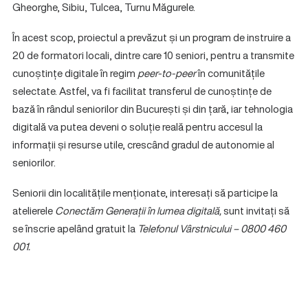
Gheorghe, Sibiu, Tulcea, Turnu Măgurele.
În acest scop, proiectul a prevăzut și un program de instruire a
20 de formatori locali, dintre care 10 seniori, pentru a transmite
cunoștințe digitale în regim
peer-to-peer
în comunitățile
selectate. Astfel, va fi facilitat transferul de cunoștințe de
bază în rândul seniorilor din București și din țară, iar tehnologia
digitală va putea deveni o soluție reală pentru accesul la
informații și resurse utile, crescând gradul de autonomie al
seniorilor.
Seniorii din localitățile menționate, interesați să participe la
atelierele
Conectăm Generații în lumea digitală,
sunt invitați să
se înscrie apelând gratuit la
Telefonul Vârstnicului – 0800 460
001
.