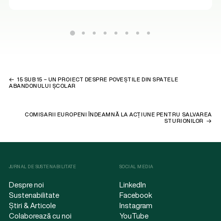
15 SUB 15 – UN PROIECT DESPRE POVEȘTILE DIN SPATELE
ABANDONULUI ȘCOLAR
COMISARII EUROPENI ÎNDEAMNĂ LA ACȚIUNE PENTRU SALVAREA
STURIONILOR
JURNAL DE SUSTENABILITATE
SOCIAL MEDIA
Despre noi
LinkedIn
Sustenabilitate
Facebook
Știri & Articole
Instagram
Colaborează cu noi
YouTube