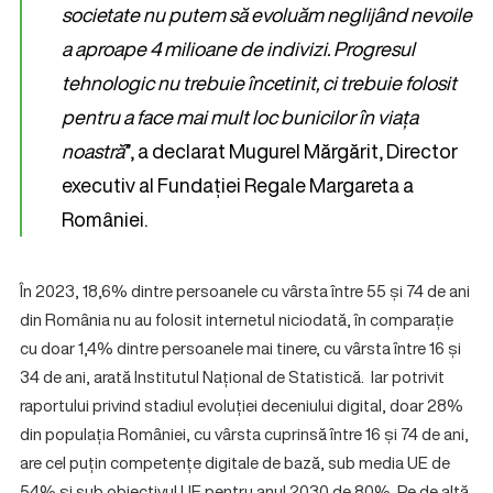
societate nu putem să evoluăm neglijând nevoile
a aproape 4 milioane de indivizi. Progresul
tehnologic nu trebuie încetinit, ci trebuie folosit
pentru a face mai mult loc bunicilor în viața
noastră
”, a declarat Mugurel Mărgărit, Director
executiv al Fundației Regale Margareta a
României.
În 2023, 18,6% dintre persoanele cu vârsta între 55 și 74 de ani
din România nu au folosit internetul niciodată, în comparație
cu doar 1,4% dintre persoanele mai tinere, cu vârsta între 16 și
34 de ani, arată Institutul Național de Statistică. Iar potrivit
raportului privind stadiul evoluției deceniului digital, doar 28%
din populația României, cu vârsta cuprinsă între 16 și 74 de ani,
are cel puțin competențe digitale de bază, sub media UE de
54% și sub obiectivul UE pentru anul 2030 de 80%. Pe de altă