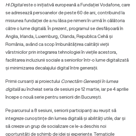
Hi Digital
este o inițiativă europeană a Fundației Vodafone, care
se adresează persoanelor de peste 60 de ani, contribuind la
misiunea fundației de a nu lăsa pe nimeni în urmă în călătoria
către o lume digitală. În prezent, programul se desfășoară în
Anglia, Irlanda, Luxemburg, Olanda, Republica Cehă și
România, având ca scop îmbunătățirea calității vieții
vârstnicilor prin integrarea tehnologiei în viețile acestora,
facilitarea incluziunii sociale a seniorilor într-o lume digitalizată
și minimizarea decalajului digital între generații.
Primii cursanți ai proiectului
Conectăm Generații în lumea
digitală
au încheiat seria de sesiuni pe 12 martie, iar pe 4 aprilie
începe o nouă serie pentru seniorii din București.
Pe parcursul a 8 sesiuni, seniorii participanți au reușit să
integreze cunoștințe din lumea digitală și abilități utile, dar și
să creeze un grup de socializare ce le-a deschis noi
oportunități de schimb de idei și experiențe. Tematicile