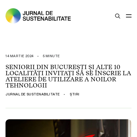
SUSTENABILITATE
ȘTIRI
14 MARTIE 2024
•
5 MINUTE
OPINII
SENIORII DIN BUCUREȘTI ȘI ALTE 10
LOCALITĂȚI INVITAȚI SĂ SE ÎNSCRIE LA
ESG
ATELIERE DE UTILIZARE A NOILOR
LEGISLAȚIE
TEHNOLOGII
BUNE PRACTICI
JURNAL DE SUSTENABILITATE
•
ȘTIRI
COMPANII SUSTENABILE