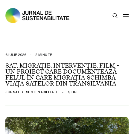
SUSTENABILITATE
ȘTIRI
6 IULIE 2026
•
2 MINUTE
OPINII
SAT. MIGRAȚIE. INTERVENȚIE. FILM -
UN PROIECT CARE DOCUMENTEAZĂ
ESG
FELUL ÎN CARE MIGRAȚIA SCHIMBĂ
LEGISLAȚIE
VIAȚA SATELOR DIN TRANSILVANIA
BUNE PRACTICI
JURNAL DE SUSTENABILITATE
•
ȘTIRI
COMPANII SUSTENABILE