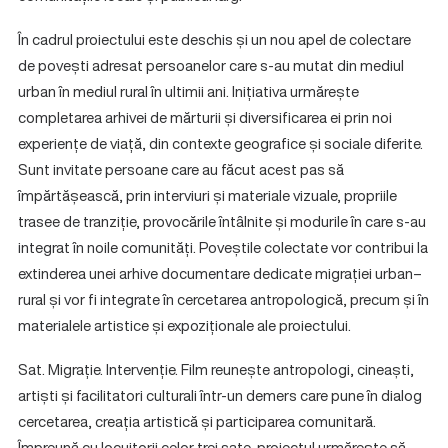
În cadrul proiectului este deschis și un nou apel de colectare
de povești adresat persoanelor care s-au mutat din mediul
urban în mediul rural în ultimii ani. Inițiativa urmărește
completarea arhivei de mărturii și diversificarea ei prin noi
experiențe de viață, din contexte geografice și sociale diferite.
Sunt invitate persoane care au făcut acest pas să
împărtășească, prin interviuri și materiale vizuale, propriile
trasee de tranziție, provocările întâlnite și modurile în care s-au
integrat în noile comunități. Poveștile colectate vor contribui la
extinderea unei arhive documentare dedicate migrației urban–
rural și vor fi integrate în cercetarea antropologică, precum și în
materialele artistice și expoziționale ale proiectului.
Sat. Migrație. Intervenție. Film reunește antropologi, cineaști,
artiști și facilitatori culturali într-un demers care pune în dialog
cercetarea, creația artistică și participarea comunitară.
Împreună cu locuitorii celor trei sate, proiectul urmărește să