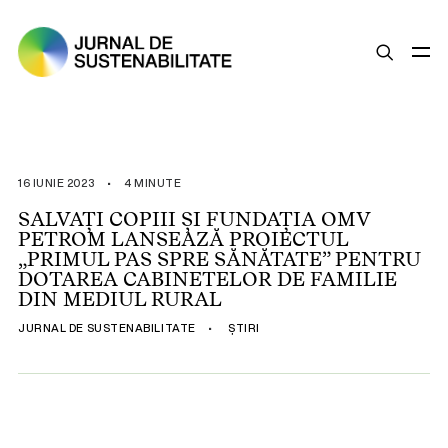
SUSTENABILITATE
ȘTIRI
16 IUNIE 2023
•
4 MINUTE
OPINII
SALVAȚI COPIII ȘI FUNDAȚIA OMV
PETROM LANSEAZĂ PROIECTUL
ESG
„PRIMUL PAS SPRE SĂNĂTATE” PENTRU
LEGISLAȚIE
DOTAREA CABINETELOR DE FAMILIE
DIN MEDIUL RURAL
BUNE PRACTICI
JURNAL DE SUSTENABILITATE
•
ȘTIRI
COMPANII SUSTENABILE