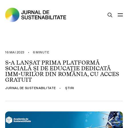
SUSTENABILITATE
ȘTIRI
16 MAI 2023
•
6 MINUTE
OPINII
S-A LANSAT PRIMA PLATFORMĂ
SOCIALĂ ȘI DE EDUCAȚIE DEDICATĂ
ESG
IMM-URILOR DIN ROMÂNIA, CU ACCES
LEGISLAȚIE
GRATUIT
BUNE PRACTICI
JURNAL DE SUSTENABILITATE
•
ȘTIRI
COMPANII SUSTENABILE