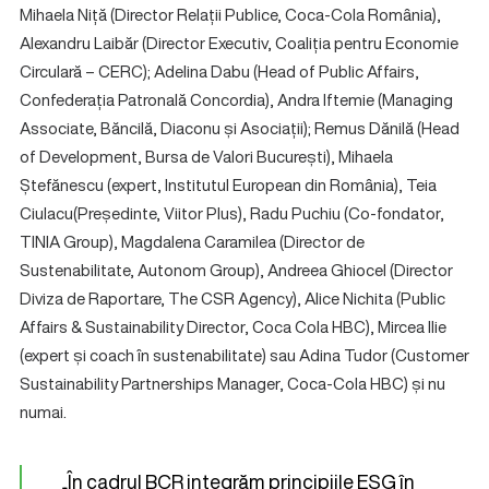
Mihaela Niță (Director Relații Publice, Coca-Cola România),
Alexandru Laibăr (Director Executiv, Coaliția pentru Economie
Circulară – CERC); Adelina Dabu (Head of Public Affairs,
Confederația Patronală Concordia), Andra Iftemie (Managing
Associate, Băncilă, Diaconu și Asociații); Remus Dănilă (Head
of Development, Bursa de Valori București), Mihaela
Ștefănescu (expert, Institutul European din România), Teia
Ciulacu(Președinte, Viitor Plus), Radu Puchiu (Co-fondator,
TINIA Group), Magdalena Caramilea (Director de
Sustenabilitate, Autonom Group), Andreea Ghiocel (Director
Diviza de Raportare, The CSR Agency), Alice Nichita (Public
Affairs & Sustainability Director, Coca Cola HBC), Mircea Ilie
(expert și coach în sustenabilitate) sau Adina Tudor (Customer
Sustainability Partnerships Manager, Coca-Cola HBC) și nu
numai.
„În cadrul BCR integrăm principiile ESG în