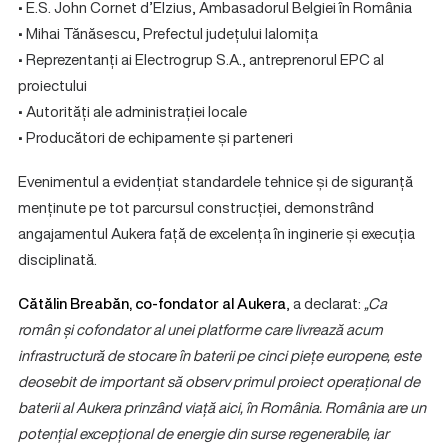
• E.S. John Cornet d’Elzius, Ambasadorul Belgiei în România
• Mihai Tănăsescu, Prefectul județului Ialomița
• Reprezentanți ai Electrogrup S.A., antreprenorul EPC al
proiectului
• Autorități ale administrației locale
• Producători de echipamente și parteneri
Evenimentul a evidențiat standardele tehnice și de siguranță
menținute pe tot parcursul construcției, demonstrând
angajamentul Aukera față de excelența în inginerie și execuția
disciplinată.
Cătălin Breabăn, co-fondator al Aukera
, a declarat:
„Ca
român și cofondator al unei platforme care livrează acum
infrastructură de stocare în baterii pe cinci piețe europene, este
deosebit de important să observ primul proiect operațional de
baterii al Aukera prinzând viață aici, în România. România are un
potențial excepțional de energie din surse regenerabile, iar