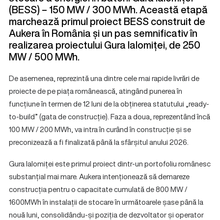
(BESS) – 150 MW / 300 MWh. Această etapă
marchează primul proiect BESS construit de
Aukera în România și un pas semnificativ în
realizarea proiectului Gura Ialomiței, de 250
MW / 500 MWh.
De asemenea, reprezintă una dintre cele mai rapide livrări de
proiecte de pe piața românească, atingând punerea în
funcțiune în termen de 12 luni de la obținerea statutului „ready-
to-build” (gata de construcție). Faza a doua, reprezentând încă
100 MW / 200 MWh, va intra în curând în construcție și se
preconizează a fi finalizată până la sfârșitul anului 2026.
Gura Ialomiței este primul proiect dintr-un portofoliu românesc
substanțial mai mare. Aukera intenționează să demareze
construcția pentru o capacitate cumulată de 800 MW /
1600MWh în instalații de stocare în următoarele șase până la
nouă luni, consolidându-și poziția de dezvoltator și operator