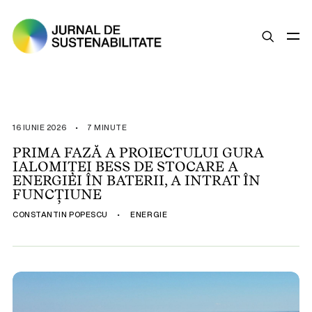
SUSTENABILITATE
ȘTIRI
16 IUNIE 2026
•
7 MINUTE
OPINII
PRIMA FAZĂ A PROIECTULUI GURA
IALOMIȚEI BESS DE STOCARE A
ESG
ENERGIEI ÎN BATERII, A INTRAT ÎN
LEGISLAȚIE
FUNCȚIUNE
BUNE PRACTICI
CONSTANTIN POPESCU
•
ENERGIE
COMPANII SUSTENABILE