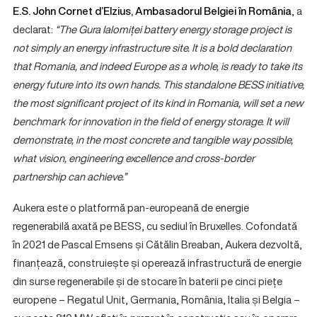
E.S. John Cornet d’Elzius, Ambasadorul Belgiei în România
, a
declarat:
“The Gura Ialomiței battery energy storage project is
not simply an energy infrastructure site. It is a bold declaration
that Romania, and indeed Europe as a whole, is ready to take its
energy future into its own hands. This standalone BESS initiative,
the most significant project of its kind in Romania, will set a new
benchmark for innovation in the field of energy storage. It will
demonstrate, in the most concrete and tangible way possible,
what vision, engineering excellence and cross-border
partnership can achieve.”
Aukera este o platformă pan-europeană de energie
regenerabilă axată pe BESS, cu sediul în Bruxelles. Cofondată
în 2021 de Pascal Emsens și Cătălin Breaban, Aukera dezvoltă,
finanțează, construiește și operează infrastructură de energie
din surse regenerabile și de stocare în baterii pe cinci piețe
europene – Regatul Unit, Germania, România, Italia și Belgia –