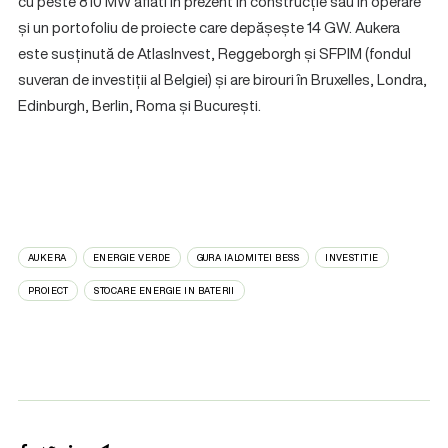
cu peste 810 MW aflati în prezent în construcție sau în operare
și un portofoliu de proiecte care depășește 14 GW. Aukera
este susținută de AtlasInvest, Reggeborgh și SFPIM (fondul
suveran de investiții al Belgiei) și are birouri în Bruxelles, Londra,
Edinburgh, Berlin, Roma și București.
AUKERA
ENERGIE VERDE
GURA IALOMITEI BESS
INVESTITIE
PROIECT
STOCARE ENERGIE IN BATERII