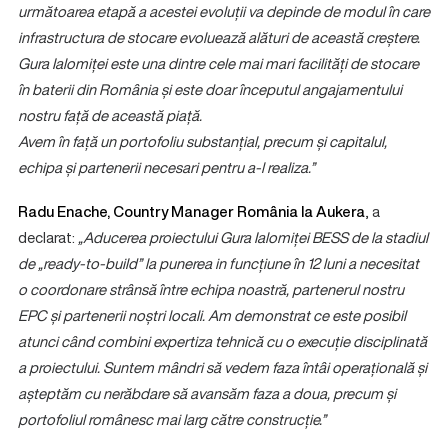
următoarea etapă a acestei evoluții va depinde de modul în care
infrastructura de stocare evoluează alături de această creștere.
Gura Ialomiței este una dintre cele mai mari facilități de stocare
în baterii din România și este doar începutul angajamentului
nostru față de această piață.
Avem în față un portofoliu substanțial, precum și capitalul,
echipa și partenerii necesari pentru a-l realiza.”
Radu Enache, Country Manager România la Aukera
, a
declarat:
„Aducerea proiectului Gura Ialomiței BESS de la stadiul
de „ready-to-build” la punerea in funcțiune în 12 luni a necesitat
o coordonare strânsă între echipa noastră, partenerul nostru
EPC și partenerii noștri locali. Am demonstrat ce este posibil
atunci când combini expertiza tehnică cu o execuție disciplinată
a proiectului. Suntem mândri să vedem faza întâi operațională și
așteptăm cu nerăbdare să avansăm faza a doua, precum și
portofoliul românesc mai larg către construcție.”