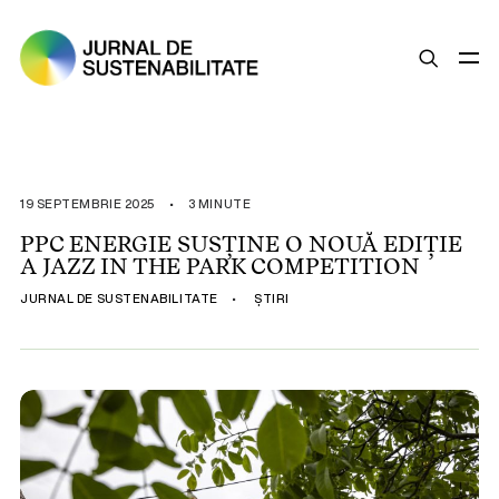
SUSTENABILITATE
ȘTIRI
19 SEPTEMBRIE 2025
•
3 MINUTE
OPINII
PPC ENERGIE SUSȚINE O NOUĂ EDIȚIE
A JAZZ IN THE PARK COMPETITION
ESG
JURNAL DE SUSTENABILITATE
•
ȘTIRI
LEGISLAȚIE
BUNE PRACTICI
COMPANII SUSTENABILE