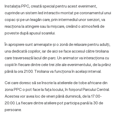
Instalația PPC, creată special pentru acest eveniment,
cuprinde un sistem led interactiv montat pe coronamentul unui
copac și pe un leagăn care, prin intermediul unor senzori, va
reacționa la atingere sau la mișcare, creând o atmosferă de
poveste după apusul soarelui.
În apropiere sunt amenajate și o zonă de relaxare pentru adulți,
una dedicată copiilor, iar de aici se face accesul către tiroliana
care traversează lacul din parc. Un animator va interacționa cu
copiii în fiecare dintre cele trei zile ale evenimentului, de la prânz
până la ora 21:00. Tiroliana va funcționa în același interval.
Cei care doresc să se înscrie la atelierele de tobe africane din
zona PPC o pot face la fața locului, în foișorul Parcului Central.
Acestea vor avea loc de vineri până duminică, de la 17:00-
20:00. La fiecare dintre ateliere pot participa pană la 30 de
persoane.