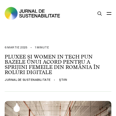
SUSTENABILITATE
ȘTIRI
6 MARTIE 2025
•
1 MINUTE
OPINII
PLUXEE ȘI WOMEN IN TECH PUN
BAZELE UNUI ACORD PENTRU A
ESG
SPRIJINI FEMEILE DIN ROMÂNIA ÎN
LEGISLAȚIE
ROLURI DIGITALE
BUNE PRACTICI
JURNAL DE SUSTENABILITATE
•
ȘTIRI
COMPANII SUSTENABILE