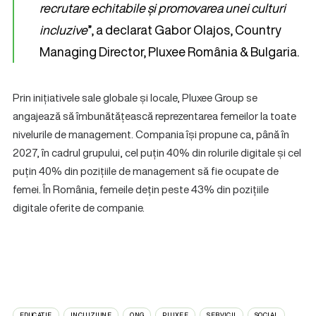
recrutare echitabile și promovarea unei culturi
incluzive
”, a declarat Gabor Olajos, Country
Managing Director, Pluxee România & Bulgaria.
Prin inițiativele sale globale și locale, Pluxee Group se
angajează să îmbunătățească reprezentarea femeilor la toate
nivelurile de management. Compania își propune ca, până în
2027, în cadrul grupului, cel puțin 40% din rolurile digitale și cel
puțin 40% din pozițiile de management să fie ocupate de
femei. În România, femeile dețin peste 43% din pozițiile
digitale oferite de companie.
EDUCATIE
INCLUZIUNE
ONG
PLUXEE
SERVICII
SOCIAL