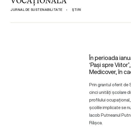
VOCAȚIONALĂ
JURNAL DE SUSTENABILITATE
•
ȘTIRI
În perioada ianu
‘Pași spre Viitor
Medicover, în ca
Prin grantul oferit de 
cinci unități școlare 
profilului ocupațional
școlile implicate se 
Iacob Putneanul Putna
Râșca.