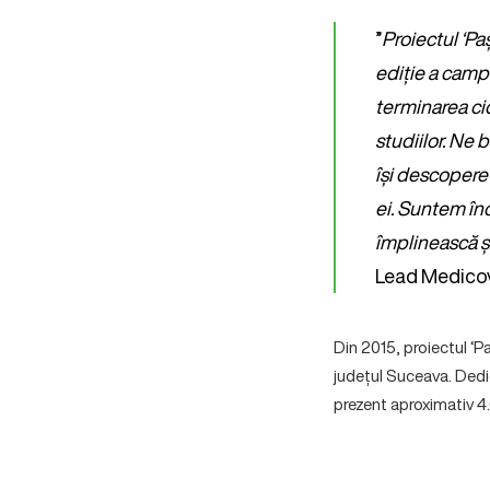
”
Proiectul ‘Pa
ediție a campa
terminarea ci
studiilor. Ne 
își descopere 
ei. Suntem înc
împlinească și 
Lead Medicov
Din 2015, proiectul ‘P
județul Suceava. Dedica
prezent aproximativ 4.0