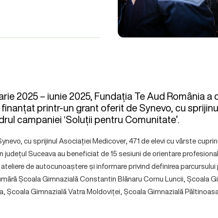
arie 2025 – iunie 2025, Fundația Te Aud România a d
’, finanțat printr-un grant oferit de Synevo, cu sprijin
drul campaniei ‘Soluții pentru Comunitate’.
Synevo, cu sprijinul Asociației Medicover, 471 de elevi cu vârste cuprins
din județul Suceava au beneficiat de 15 sesiuni de orientare profesiona
, ateliere de autocunoaștere și informare privind definirea parcursului 
numără Școala Gimnazială Constantin Blănaru Cornu Luncii, Școala Gi
, Școala Gimnazială Vatra Moldoviței, Școala Gimnazială Păltinoas