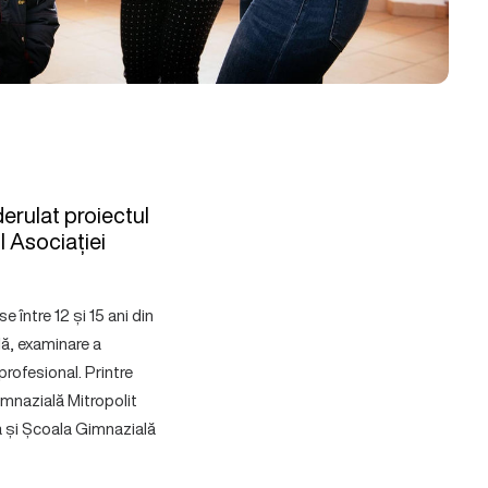
erulat proiectul
ul Asociației
e între 12 și 15 ani din
lă, examinare a
profesional. Printre
mnazială Mitropolit
a și Școala Gimnazială