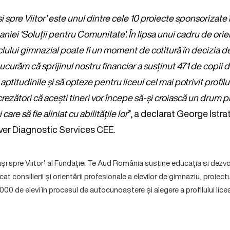
și spre Viitor’ este unul dintre cele 10 proiecte sponsorizate 
niei ‘Soluții pentru Comunitate’. În lipsa unui cadru de orie
clului gimnazial poate fi un moment de cotitură în decizia d
bucurăm că sprijinul nostru financiar a susținut 471 de copii d
aptitudinile și să opteze pentru liceul cel mai potrivit profilu
rezători că acești tineri vor începe să-și croiască un drum p
care să fie aliniat cu abilitățile lor
”, a declarat George Istra
er Diagnostic Services CEE.
ași spre Viitor’ al Fundației Te Aud România susține educația și dezvol
t consilierii și orientării profesionale a elevilor de gimnaziu, proiectul
00 de elevi în procesul de autocunoaștere și alegere a profilului liceal