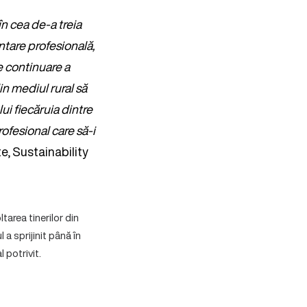
în cea de-a treia
ntare profesională,
e continuare a
in mediul rural să
lui fiecăruia dintre
rofesional care să-i
te, Sustainability
tarea tinerilor din
 a sprijinit până în
 potrivit.