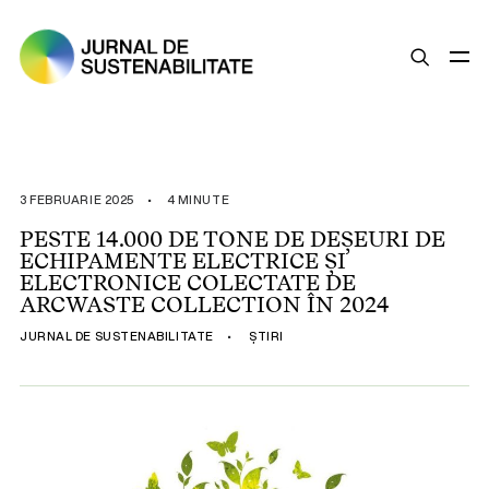
SUSTENABILITATE
ȘTIRI
3 FEBRUARIE 2025
•
4 MINUTE
OPINII
PESTE 14.000 DE TONE DE DEȘEURI DE
ECHIPAMENTE ELECTRICE ȘI
ESG
ELECTRONICE COLECTATE DE
LEGISLAȚIE
ARCWASTE COLLECTION ÎN 2024
BUNE PRACTICI
JURNAL DE SUSTENABILITATE
•
ȘTIRI
COMPANII SUSTENABILE