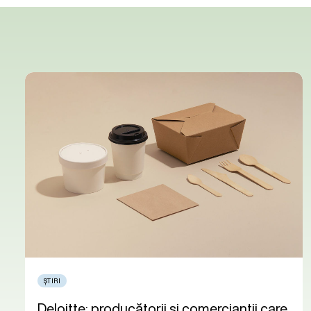
ȘTIRI
Deloitte: producătorii și comercianții care