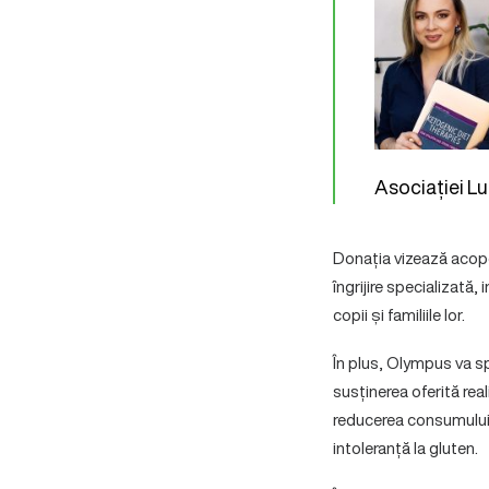
Asociației L
Donația vizează acoper
îngrijire specializată,
copii și familiile lor.
În plus, Olympus va spr
susținerea oferită rea
reducerea consumului d
intoleranță la gluten.