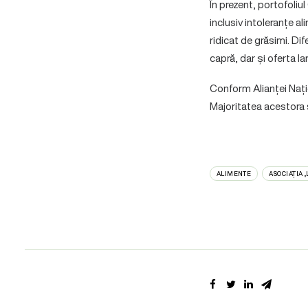
În prezent, portofoli
inclusiv intoleranțe a
ridicat de grăsimi. Dif
capră, dar și oferta l
Conform Alianței Națio
Majoritatea acestora 
ALIMENTE
ASOCIAȚIA 