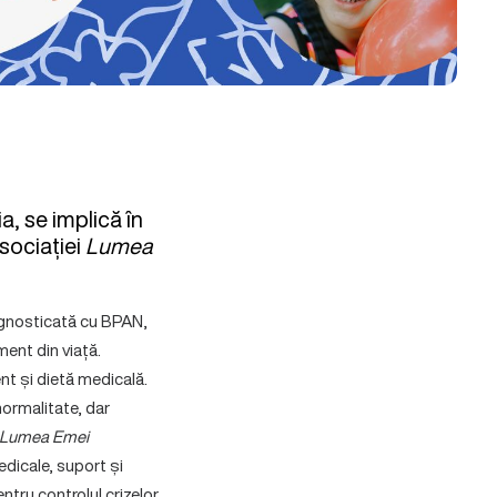
, se implică în
Asociației
Lumea
agnosticată cu BPAN,
ent din viață.
ent și dietă medicală.
normalitate, dar
Lumea Emei
edicale, suport și
ntru controlul crizelor