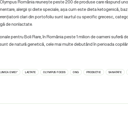
ul Olympus România reunește peste 200 de produse care răspund unor 
limentare, alergii și diete speciale, așa cum este dieta ketogenică, 
erențiatorii clari din portofoliu sunt iaurtul cu specific grecesc, categ
argă de nonlactate.
nale pentru Boli Rare, în România peste 1 milion de oameni suferă de 
sunt de natură genetică, cele mai multe debutând în perioada copilări
„LUMEA EMEI”
LACTATE
OLYMPUS FOODS
ONG
PRODUCTIE
SANATATE