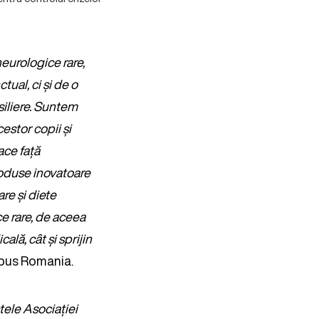
eurologice rare,
ual, ci și de o
siliere. Suntem
estor copii și
ace față
roduse inovatoare
are și diete
ce rare, de aceea
ală, cât și sprijin
mpus Romania.
tele Asociației