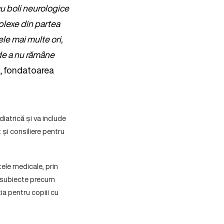
u boli neurologice
mplexe din partea
le mai multe ori,
 de a nu rămâne
ia, fondatoarea
iatrică și va include
 și consiliere pentru
tele medicale, prin
da subiecte precum
ia pentru copiii cu