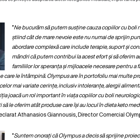
”
Ne bucurăm să putem susține cauza copiilor cu boli n
știind cât de mare nevoie este nu numai de sprijin punct
abordare complexă care include terapie, suport și con
mândri că putem contribui la acest efort și să oferim ac
familiilor lor speranța și mijloacele necesare pentru a f
pe care le întâmpină. Olympus are în portofoliu mai multe p
elor mai variate cerințe, inclusiv intoleranțe, alergii aliment
iția joacă un rol important în viața copiilor cu boli neurologi
 să le oferim atât produse care își au locul în dieta keto medic
eclarat Athanasios Giannousis, Director Comercial Oly
”
Suntem onorați că Olympus a decis să sprijine proiec