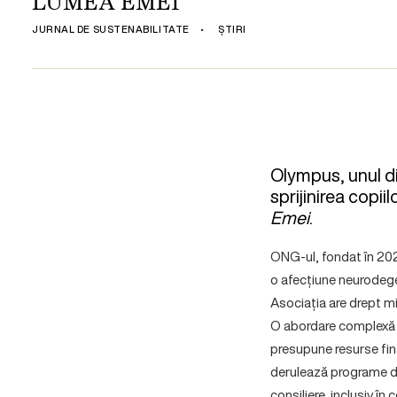
LUMEA EMEI
JURNAL DE SUSTENABILITATE
•
ȘTIRI
Olympus, unul di
sprijinirea copii
Emei
.
ONG-ul, fondat în 202
o afecțiune neurodege
Asociația are drept mi
O abordare complexă ș
presupune resurse fina
derulează programe de 
consiliere, inclusiv î