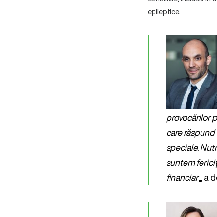
epileptice.
provocărilor 
care răspund c
speciale. Nutr
suntem fericiți
financiar
„
,
a d