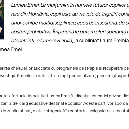
Lumea Emei. Le mulțumim în numele tuturor copiilor c
rare din România, copii care au nevoie de îngrijiri co
unor echipe multidisciplinare, ceea ce înseamnă, de ce
costuri prohibitive. Împreună le putem oferi speranța
blocați într-o lume invizibilă
„, a subliniat Laura Erem
umea Emei.
irea cheltuielilor asociate cu programele de terapie și recuperare ped
 investigații medicale detaliate, terapii personalizate, precum și suport
ijini eforturile Asociației Lumea Emei în direcția educației privind die
lizării a trei cărți educative destinate copiilor. Aceste cărți vor abor
e zahăr rafinat, dieta ketogenică în contextul epilepsiei și alimentaț