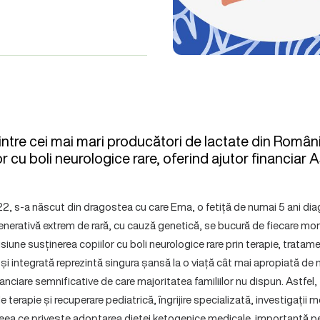
ntre cei mai mari producători de lactate din România
lor cu boli neurologice rare, oferind ajutor financiar 
2, s-a născut din dragostea cu care Ema, o fetiță de numai 5 ani di
nerativă extrem de rară, cu cauză genetică, se bucură de fiecare mom
siune susținerea copiilor cu boli neurologice rare prin terapie, tratam
i integrată reprezintă singura șansă la o viață cât mai apropiată de 
nciare semnificative de care majoritatea familiilor nu dispun. Astfel,
terapie și recuperare pediatrică, îngrijire specializată, investigații m
n ceea ce privește adoptarea dietei ketogenice medicale, importantă pe