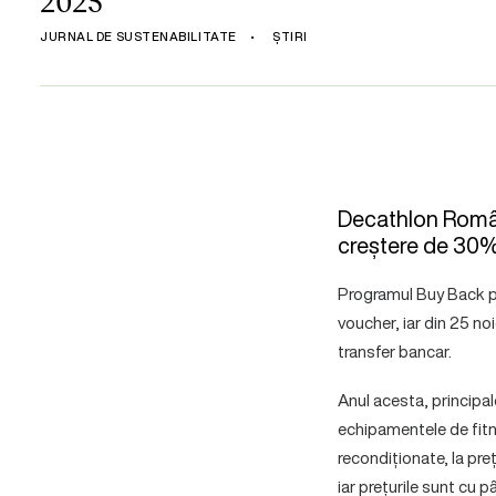
2025
JURNAL DE SUSTENABILITATE
•
ȘTIRI
Decathlon Români
creștere de 30% 
Programul Buy Back pe
voucher, iar din 25 no
transfer bancar.
Anul acesta, principale
echipamentele de fitn
recondiționate, la pre
iar prețurile sunt cu 