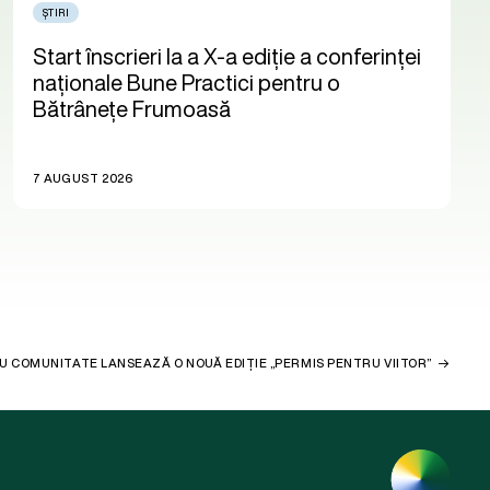
ȘTIRI
Start înscrieri la a X-a ediție a conferinței
naționale Bune Practici pentru o
Bătrânețe Frumoasă
7 AUGUST 2026
U COMUNITATE LANSEAZĂ O NOUĂ EDIȚIE „PERMIS PENTRU VIITOR”