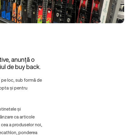
tive, anunță o
iul de buy back.
i pe loc, sub formă de
 opta și pentru
otinetele și
ânzare ca articole
u cea a produselor noi,
 Decathlon, ponderea