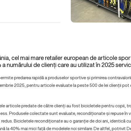
a, cel mai mare retailer european de articole spor
a numărului de clienți care au utilizat în 2025 servic
rmite predarea rapidă a produselor sportive și primirea contravalori
iembrie 2025, pentru articole evaluate la peste 500 de lei clienții pot
le articole predate de către clienți au fost bicicletele pentru copii, tr
ess. Produsele colectate sunt evaluate, recondiționate și repuse în v
ț redus. Bicicletele recondiționate au o garanție de doi ani, identică c
până la 40% mai mici față de modelele noi similare. De altfel, potrivit