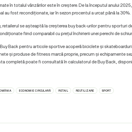
nate în totalul vânzărilor este în creștere. De la începutul anului 2025
nal au fost recondiționate, iar în sezon procentul a urcat până la 30%.
 retailerul se așteaptă la creșterea buy back-urilor pentru sporturi de
ndiționate fiind comparabil cu prețul închirierii unei perechi de schiur
uy Back pentru articole sportive acoperă biciclete și skateboarduri (
tinete și produse de fitness marcă proprie, precum și echipamente se
ta completă poate fi consultată în calculatorul de Buy Back, disponi
ROMÂNIA
ECONOMIE CIRCULARĂ
RETAIL
REUTILIZARE
SPORT