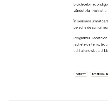
bicicletelor recondițio
vândute la nivel națio
În perioada următoare,
pereche de schiuri reco
Programul Decathlon B
rachete de tenis, tro
schi și snowboard. Lis
COMERT
DECATHLON 