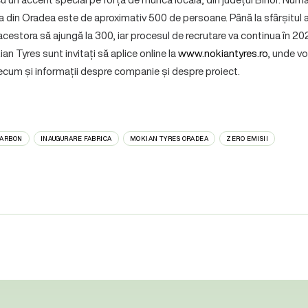
ca din Oradea este de aproximativ 500 de persoane. Până la sfârșitul 
estora să ajungă la 300, iar procesul de recrutare va continua în 202
an Tyres sunt invitați să aplice online la
www.nokiantyres.ro
, unde vo
ecum și informații despre companie și despre proiect.
CARBON
INAUGURARE FABRICA
MOKIAN TYRES ORADEA
ZERO EMISII