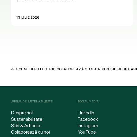
13 IULIE 2026
SCHNEIDER ELECTRIC COLABOREAZĂ CU GR3N PENTRU RECICLAR
JURNAL DE SUSTENABILITATE
SOCIAL MEDIA
Despre noi
LinkedIn
Sustenabilitate
Facebook
Știri & Articole
Instagram
Colaborează cu noi
YouTube