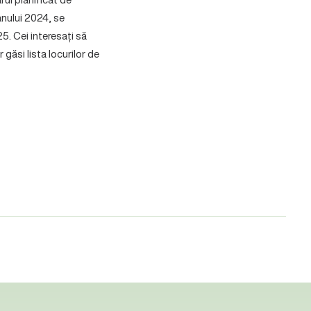
anului 2024, se
5. Cei interesați să
r găsi lista locurilor de