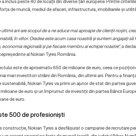
 a inclus peste 40 de locații din diverse țări europene. Printre criteriil
rța de muncă, mediul de afaceri, infrastructura, imobiliarele și utilită
.
ultimii ani are scopul de a ne aduce mai aproape de clienții noștri, cr
nabilă, în viitor. Oradea este acum casa noastră și suntem angajați să 
, economia regională și pe fiecare membru al echipei noastre”,
a decla
icepreședinte al Nokian Tyres România.
iectului este de aproximativ 650 de milioane de euro, ceea ce poziți
mai mari investitori străini din România, din ultimii ani. Pentru a finanța
sustenabilă, Nokian Tyres va primi un ajutor de stat din partea guver
milioane de euro și un împrumut de investiții din partea Băncii Europen
oane de euro.
te 500 de profesioniști
e de construcție, Nokian Tyres a desfășurat o campanie de recrutare p
, cu un accent special pe forța de muncă locală, din județul Bihor. Numă