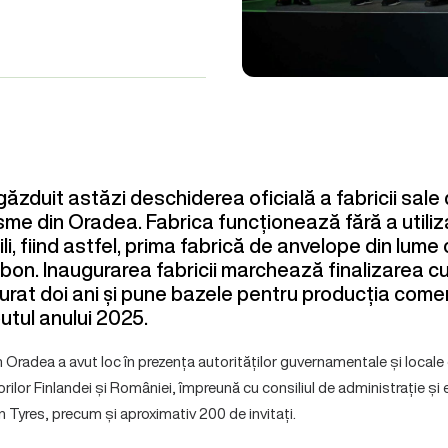
găzduit astăzi deschiderea oficială a fabricii sal
sme din Oradea. Fabrica funcționează fără a utiliz
li, fiind astfel, prima fabrică de anvelope din lume 
rbon. Inaugurarea fabricii marchează finalizarea c
durat doi ani și pune bazele pentru producția come
utul anului 2025.
in Oradea a avut loc în prezența autorităților guvernamentale și locale 
lor Finlandei și României, împreună cu consiliul de administrație și 
yres, precum și aproximativ 200 de invitați.