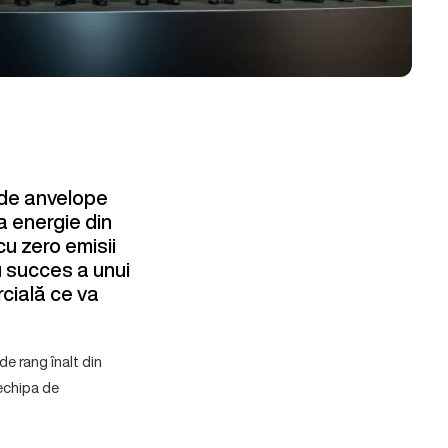
e de anvelope
a energie din
cu zero emisii
u succes a unui
rcială ce va
de rang înalt din
echipa de