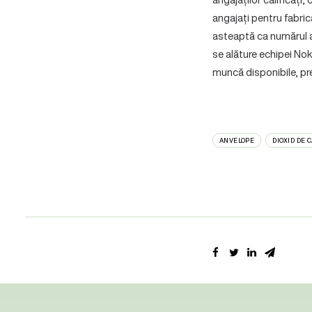
angajați pentru fabri
asteaptă ca numărul ac
se alăture echipei Noki
muncă disponibile, pr
ANVELOPE
DIOXID DE 