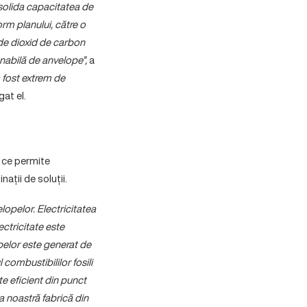
solida capacitatea de
orm planului, către o
i de dioxid de carbon
enabilă de anvelope”,
a
 fost extrem de
at el.
a ce permite
ații de soluții.
lopelor. Electricitatea
ectricitate este
opelor este generat de
 combustibililor fosili
te eficient din punct
a noastră fabrică din