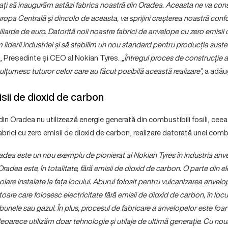
ați să inaugurăm astăzi fabrica noastră din Oradea. Aceasta ne va con
Europa Centrală și dincolo de aceasta, va sprijini creșterea noastră conf
iliarde de euro. Datorită noii noastre fabrici de anvelope cu zero emisi
 liderii industriei și să stabilim un nou standard pentru producția sust
, Președinte și CEO al Nokian Tyres. „
Întregul proces de construcție a
mulțumesc tuturor celor care au făcut posibilă această realizare”,
a adăug
sii de dioxid de carbon
in Oradea nu utilizează energie generată din combustibili fosili, cee
abrici cu zero emisii de dioxid de carbon, realizare datorată unei combin
adea este un nou exemplu de pionierat al Nokian Tyres în industria anve
 Oradea este, în totalitate, fără emisii de dioxid de carbon. O parte din el
olare instalate la fața locului. Aburul folosit pentru vulcanizarea anvel
toare care folosesc electricitate fără emisii de dioxid de carbon, în locul
rbunele sau gazul. În plus, procesul de fabricare a anvelopelor este foar
eoarece utilizăm doar tehnologie și utilaje de ultimă generație. Cu nou