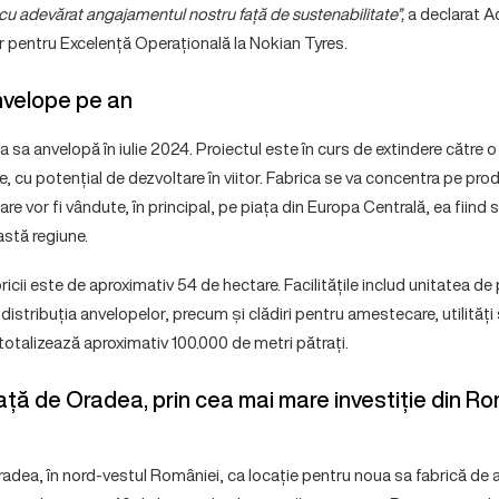
 adevărat angajamentul nostru față de sustenabilitate”,
a declarat A
 pentru Excelență Operațională la Nokian Tyres.
nvelope pe an
 sa anvelopă în iulie 2024. Proiectul este în curs de extindere către 
, cu potențial de dezvoltare în viitor. Fabrica se va concentra pe pr
e vor fi vândute, în principal, pe piața din Europa Centrală, ea fiind 
astă regiune.
ricii este de aproximativ 54 de hectare. Facilitățile includ unitatea de
distribuția anvelopelor, precum și clădiri pentru amestecare, utilități 
totalizează aproximativ 100.000 de metri pătrați.
ă de Oradea, prin cea mai mare investiție din Româ
adea, în nord-vestul României, ca locație pentru noua sa fabrică de 