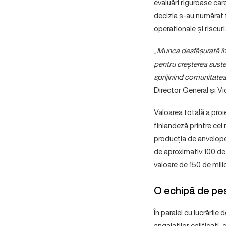
evaluări riguroase care
decizia s-au numărat fo
operaționale și riscuri
„
Munca desfășurată în 
pentru creșterea suste
sprijinind comunitatea
Director General și V
Valoarea totală a pro
finlandeză printre cei 
producția de anvelope 
de aproximativ 100 de 
valoare de 150 de mili
O echipă de pes
În paralel cu lucrăril
angajaților calificați