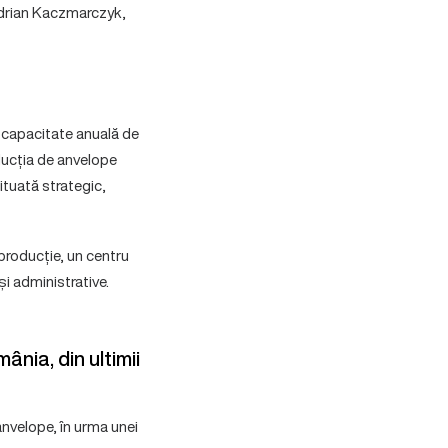
drian Kaczmarczyk,
o capacitate anuală de
oducția de anvelope
situată strategic,
 producție, un centru
și administrative.
nia, din ultimii
anvelope, în urma unei