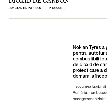
DIOXID DE CARBON
CONSTANTIN POPESCU
•
PRODUCȚIE
Nokian Tyres a 
pentru autoturi
combustibili fosi
de dioxid de ca
proiect care a 
demara la încep
Inaugurarea fabricii d
România, a ambasadori
management a Nokian T