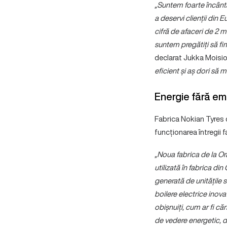
„Suntem foarte încânt
a deservi clienții din 
cifră de afaceri de 2 m
suntem pregătiți să fim
declarat Jukka Moisio
eficient și aș dori să 
Energie fără emi
Fabrica Nokian Tyres d
funcționarea întregii f
„Noua fabrica de la Or
utilizată în fabrica din
generată de unitățile s
boilere electrice inova
obișnuiți, cum ar fi că
de vedere energetic, d