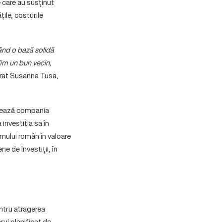
e care au susținut
țile, costurile
eând o bază solidă
fim un bun vecin,
rat Susanna Tusa,
onează compania
 investiția sa în
nului român în valoare
e de Investiții, în
entru atragerea
rul planificat de