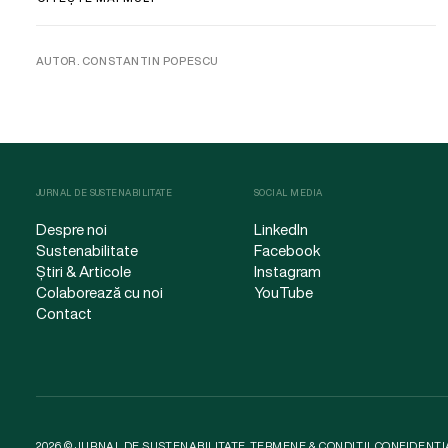
AUTOR. CONSTANTIN POPESCU
JURNAL DE SUSTENABILITATE
SOCIAL MEDIA
Despre noi
LinkedIn
Sustenabilitate
Facebook
Știri & Articole
Instagram
Colaborează cu noi
YouTube
Contact
2026 © JURNAL DE SUSTENABILITATE.
TERMENE & CONDIȚII
.
CONFIDENȚI