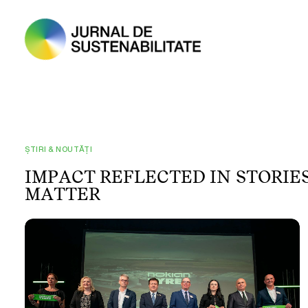
ȘTIRI & NOUTĂȚI
I
M
P
A
C
T
R
E
F
L
E
C
T
E
D
I
N
S
T
O
R
I
E
M
A
T
T
E
R