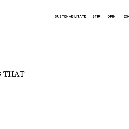
SUSTENABILITATE
ȘTIRI
OPINII
ES
S
T
H
A
T