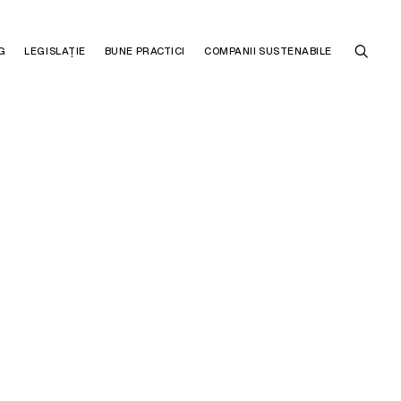
G
LEGISLAȚIE
BUNE PRACTICI
COMPANII SUSTENABILE