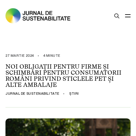
SUSTENABILITATE
ȘTIRI
27 MARTIE 2024
•
4 MINUTE
OPINII
NOI OBLIGAȚII PENTRU FIRME ȘI
SCHIMBĂRI PENTRU CONSUMATORII
ESG
ROMÂNI PRIVIND STICLELE PET ȘI
LEGISLAȚIE
ALTE AMBALAJE
BUNE PRACTICI
JURNAL DE SUSTENABILITATE
•
ȘTIRI
COMPANII SUSTENABILE