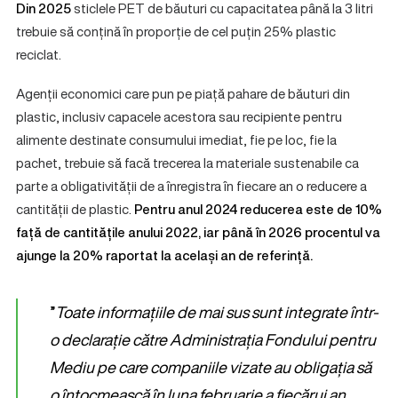
Din 2025
sticlele PET de băuturi cu capacitatea până la 3 litri
trebuie să conțină în proporție de cel puțin 25% plastic
reciclat.
Agenții economici care pun pe piață pahare de băuturi din
plastic, inclusiv capacele acestora sau recipiente pentru
alimente destinate consumului imediat, fie pe loc, fie la
pachet, trebuie să facă trecerea la materiale sustenabile ca
parte a obligativității de a înregistra în fiecare an o reducere a
cantității de plastic.
Pentru anul 2024 reducerea este de 10%
față de cantitățile anului 2022, iar până în 2026 procentul va
ajunge la 20% raportat la același an de referință.
”
Toate informațiile de mai sus sunt integrate într-
o declarație către Administrația Fondului pentru
Mediu pe care companiile vizate au obligația să
o întocmească în luna februarie a fiecărui an