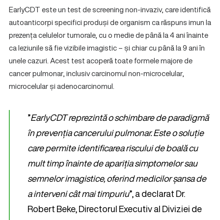
EarlyCDT este un test de screening non-invaziv, care identifică
autoanticorpi specifici produși de organism ca răspuns imun la
prezența celulelor tumorale, cu o medie de până la 4 ani înainte
ca leziunile să fie vizibile imagistic – și chiar cu până la 9 ani în
unele cazuri. Acest test acoperă toate formele majore de
cancer pulmonar, inclusiv carcinomul non-microcelular,
microcelular și adenocarcinomul.
”
EarlyCDT reprezintă o schimbare de paradigmă
în prevenția cancerului pulmonar. Este o soluție
care permite identificarea riscului de boală cu
mult timp înainte de apariția simptomelor sau
semnelor imagistice, oferind medicilor șansa de
a interveni cât mai timpuriu
”, a declarat Dr.
Robert Beke, Directorul Executiv al Diviziei de