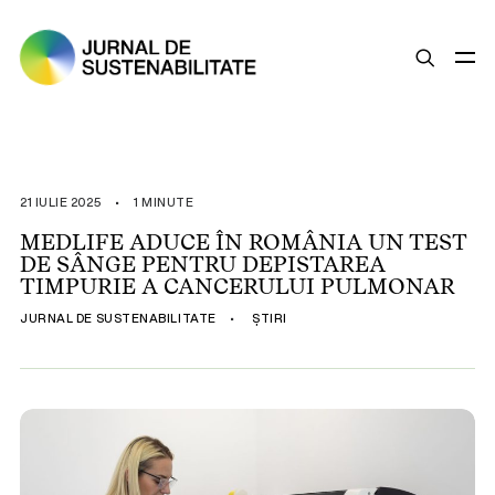
SUSTENABILITATE
ȘTIRI
21 IULIE 2025
•
1 MINUTE
OPINII
MEDLIFE ADUCE ÎN ROMÂNIA UN TEST
DE SÂNGE PENTRU DEPISTAREA
ESG
TIMPURIE A CANCERULUI PULMONAR
LEGISLAȚIE
JURNAL DE SUSTENABILITATE
•
ȘTIRI
BUNE PRACTICI
COMPANII SUSTENABILE