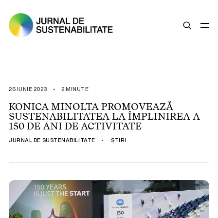
SUSTENABILITATE
ȘTIRI
26 IUNIE 2023
•
2 MINUTE
OPINII
KONICA MINOLTA PROMOVEAZĂ
SUSTENABILITATEA LA ÎMPLINIREA A
ESG
150 DE ANI DE ACTIVITATE
LEGISLAȚIE
JURNAL DE SUSTENABILITATE
•
ȘTIRI
BUNE PRACTICI
COMPANII SUSTENABILE