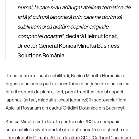
numai, la care s-au adăugat ateliere tematice de
artă și cultură japoneză prin care ne dorim să
subliniem și să arătăm copiilor originile
companiei noastre”
, declară Helmut Ignat,
Director General Konica Minolta Business
Solutions România.
Tot în contextul sustenabilității, Konica Minolta România a
organizat în prima parte a acestui an o acțiune de plantare cu
diferite specii de plante, flori, pomi fructiferi, dar și copaci
japonezi (arțari, migdali și cireși japonezi) în sectoarele Flora
Asiei și Rosarium din cadrul Grădinii Botanice din București.
Konica Minolta este listată printre cele 283 de companii
sustenabile la nivel mondial și a fost onorată cu distincția de
lider global în Climate A List de către CDP (Carbon Disclosure